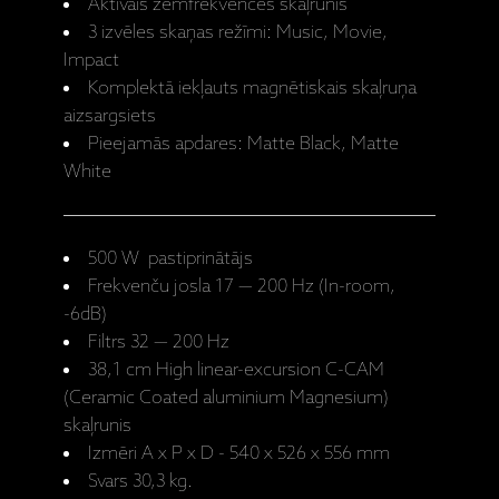
Aktīvais zemfrekvences skaļrunis
3 izvēles skaņas režīmi: Music, Movie,
Impact
Komplektā iekļauts magnētiskais skaļruņa
aizsargsiets
Pieejamās apdares: Matte Black, Matte
White
500 W pastiprinātājs
Frekvenču josla 17 — 200 Hz (In-room,
-6dB)
Filtrs 32 — 200 Hz
38,1 cm High linear-excursion C-CAM
(Ceramic Coated aluminium Magnesium)
skaļrunis
Izmēri A x P x D - 540 x 526 x 556 mm
Svars 30,3 kg.