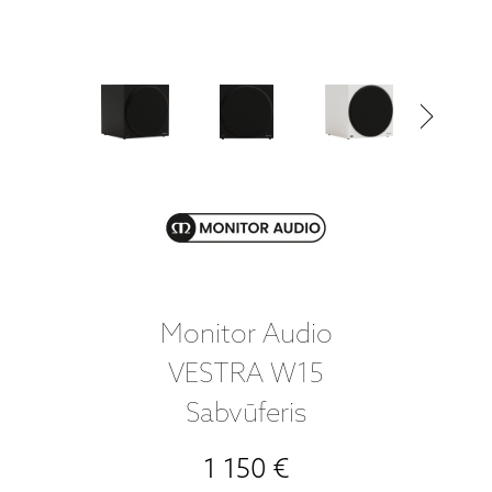
Monitor Audio
VESTRA W15
Sabvūferis
1 150 €