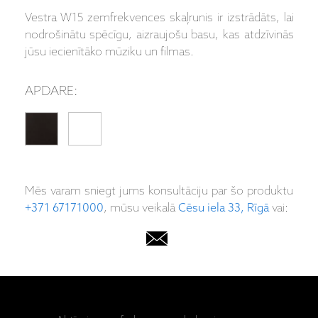
Vestra W15 zemfrekvences skaļrunis ir izstrādāts, lai
nodrošinātu spēcīgu, aizraujošu basu, kas atdzīvinās
jūsu iecienītāko mūziku un filmas.
APDARE:
Mēs varam sniegt jums konsultāciju par šo produktu
+371 67171000
, mūsu veikalā
Cēsu iela 33, Rīgā
vai: