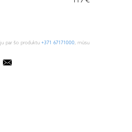
119 €
iju par šo produktu
+371 67171000
, mūsu