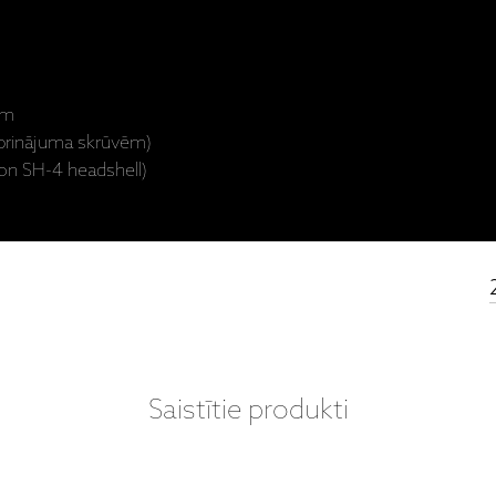
em
iprinājuma skrūvēm)
on SH-4 headshell)
Saistītie produkti