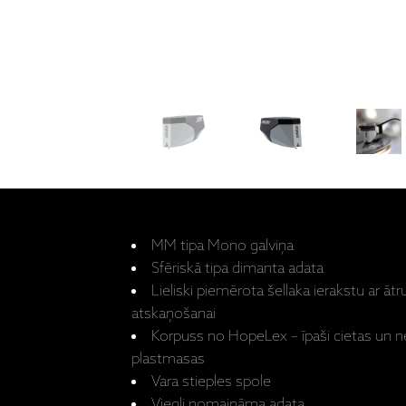
MM tipa Mono galviņa
Sfēriskā tipa dimanta adata
Lieliski piemērota šellaka ierakstu ar ā
atskaņošanai
Korpuss no HopeLex – īpaši cietas un 
plastmasas
Vara stieples spole
Viegli nomaināma adata