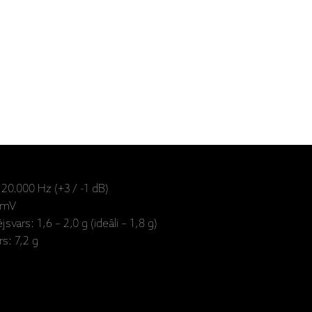
 20.000 Hz (+3 / -1 dB)
4 mV
svars: 1,6 – 2,0 g (ideāli – 1,8 g)
rs: 7,2 g