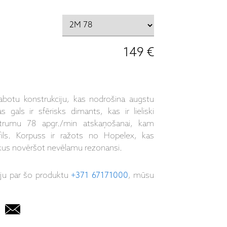
149 €
abotu konstrukciju, kas nodrošina augstu
 gals ir sfērisks dimants, kas ir lieliski
 ātrumu 78 apgr./min atskaņošanai, kam
fils. Korpuss ir ražots no Hopelex, kas
aikus novēršot nevēlamu rezonansi.
iju par šo produktu
+371 67171000
, mūsu