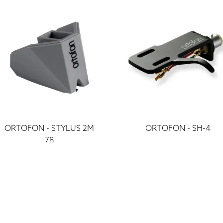
ORTOFON - STYLUS 2M
ORTOFON - SH-4
78
nomaiņas adata
49 €
119 €