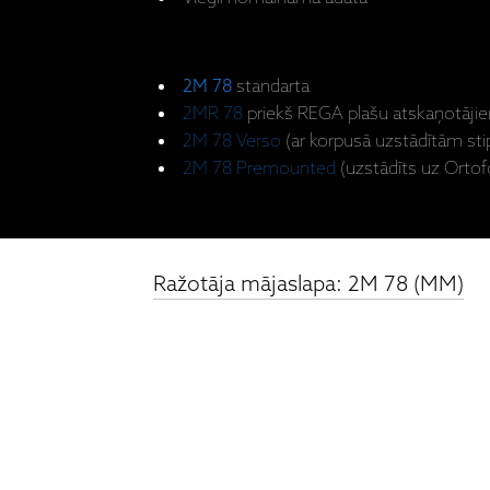
2M 78
standarta
2MR 78
priekš REGA plašu atskaņotāji
2M 78 Verso
(ar korpusā uzstādītām st
2M 78 Premounted
(uzstādīts uz Ortof
Ražotāja mājaslapa: 2M 78 (MM)