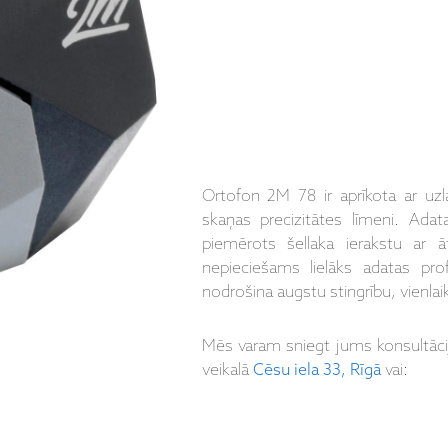
Ortofon 2M 78 ir aprīkota ar uzl
skaņas precizitātes līmeni. Adatas
piemērots šellaka ierakstu ar
nepieciešams lielāks adatas pro
nodrošina augstu stingrību, vienl
Mēs varam sniegt jums konsultāc
veikalā
Cēsu iela 33, Rīgā
vai: