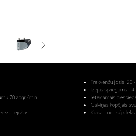
Frekvenču josla: 20 -
Izejas spriegums - 
trumu 78 apgr./min
Ieteicamais piespiedēj
Galviņas kopējais sva
nerezonējošas
Krāsa: melns/pelēks