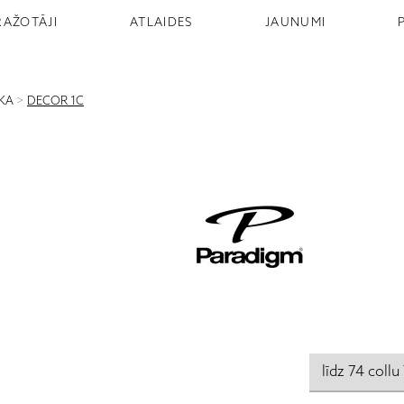
RAŽOTĀJI
ATLAIDES
JAUNUMI
IKA
>
DECOR 1C