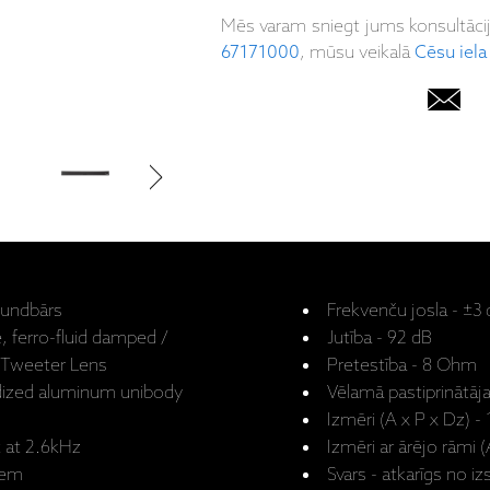
Mēs varam sniegt jums konsultāci
67171000
, mūsu veikalā
Cēsu iela
oundbārs
Frekvenču josla - ±3
, ferro-fluid damped /
Jutība - 92 dB
 Tweeter Lens
Pretestība - 8 Ohm
odized aluminum unibody
Vēlamā pastiprinātāja
Izmēri (A x P x Dz) 
c at 2.6kHz
Izmēri ar ārējo rāmi 
iem
Svars - atkarīgs no 