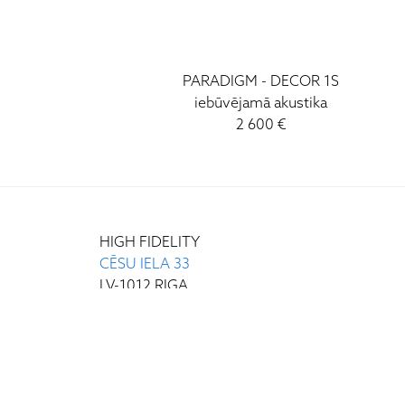
PARADIGM - DECOR 1S
iebūvējamā akustika
2 600 €
HIGH FIDELITY
CĒSU IELA 33
LV-1012 RIGA
+371 29372065
+371 67171000
INFO@HIGH-FIDELITY.LV