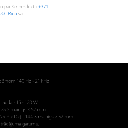
ju par šo produktu
+371
 33, Rīgā
vai:
 dB from 140 Hz - 21 kHz
 jauda - 15 - 130 W
- 135 × mainīgs × 52 mm
(A x P x Dz) - 144 × mainīgs × 52 mm
izstrādājuma garuma.