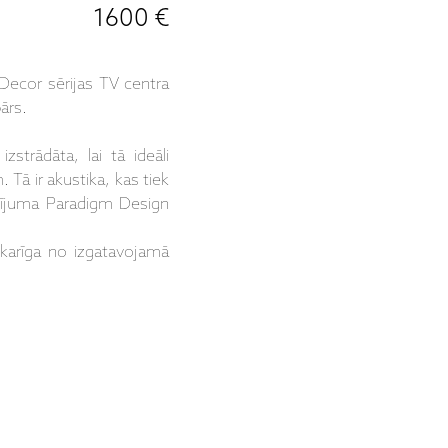
1600 €
Decor sērijas TV centra
ārs.
izstrādāta, lai tā ideāli
 Tā ir akustika, kas tiek
ūtījuma Paradigm Design
tkarīga no izgatavojamā