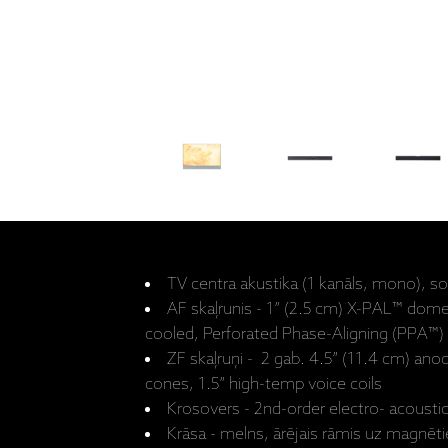
TV centra akustika (1 kanāls, mono), s
AF skaļrunis - 1” (2.5 cm) X-PAL™ dome
cooled, Perforated Phase-Aligning (PPA™)
ZF skaļruņi - 2 gab. 4.5” (11.4 cm) an
cones, 1.5” high-temp voice coils
Krosovers - 2nd-order electro- acousti
Krāsa - melns, ārējais rāmis uz magnēt