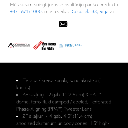
Mēs varam sniegt jums konsultāciju par šo produktu
+371 67171000
, mūsu veikalā
Cēsu iela 33, Rīgā
vai:
TV labā / kreisā kanāla, sānu akustika (1
kanāls)
AF skaļruņi - 2 gab. 1” (2.5 cm) X-PAL™
dome, ferro-fluid damped / cooled, Perforated
Phase-Aligning (PPA™) Tweeter Lens
ZF skaļruņi - 4 gab. 4.5” (11.4 cm)
anodized aluminum unibody cones, 1.5” high-