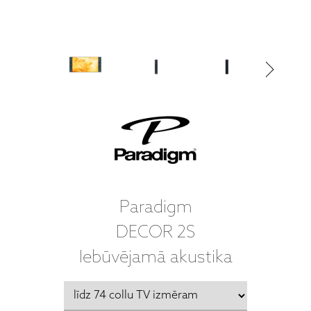
Paradigm
DECOR 2S
Iebūvējamā akustika