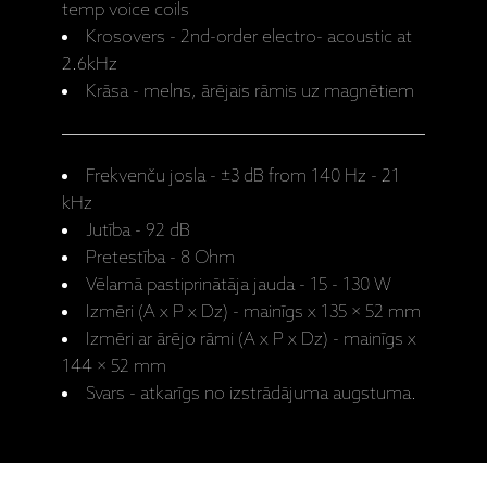
temp voice coils
Krosovers - 2nd-order electro- acoustic at
2.6kHz
Krāsa - melns, ārējais rāmis uz magnētiem
Frekvenču josla - ±3 dB from 140 Hz - 21
kHz
Jutība - 92 dB
Pretestība - 8 Ohm
Vēlamā pastiprinātāja jauda - 15 - 130 W
Izmēri (A x P x Dz) - mainīgs x 135 × 52 mm
Izmēri ar ārējo rāmi (A x P x Dz) - mainīgs x
144 × 52 mm
Svars - atkarīgs no izstrādājuma augstuma.