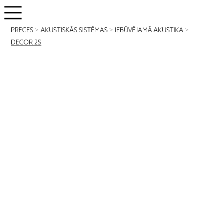
PRECES
>
AKUSTISKĀS SISTĒMAS
>
IEBŪVĒJAMĀ AKUSTIKA
>
DECOR 2S