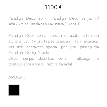
1100 €
Paradigm Decor 2S - ir Paradigm Decor sērijas TV
labā / kreisā kanāla sānu akustika (1 kanāls).
Paradigm Decor sērija ir speciāli izstrādāta, lai tā ideāli
atbilstu jūsu TV un telpas prasībām. Tā ir akustika,
kas tiek izgatavota speciāli pēc jūsu pasūtījuma
Paradigm Design Studio.
Decor sērijas akustikas cena ir atkarīga no
izgatavojamā izmēra. Ražots Kanādā!
APDARE: