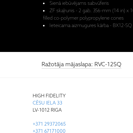
Sienā iebūvējams sabvūferis
ZF skaļrunis - 2 gab. 356-mm (14 in) x 
filled co-polymer polypropylene cones
Ieteicama aizmugures kārba - BX12-SQ (t
Ražotāja mājaslapa: RVC-12SQ
HIGH FIDELITY
CĒSU IELA 33
LV-1012 RIGA
+371 29372065
+371 67171000