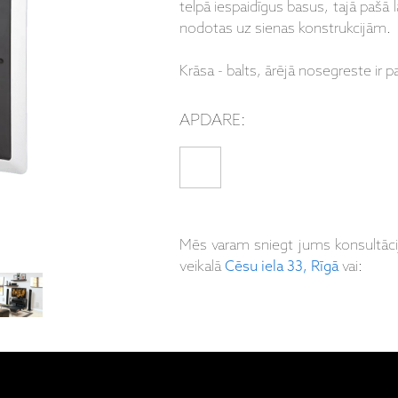
telpā iespaidīgus basus, tajā pašā l
nodotas uz sienas konstrukcijām.
Krāsa - balts, ārējā nosegreste ir 
APDARE:
Mēs varam sniegt jums konsultāc
veikalā
Cēsu iela 33, Rīgā
vai: