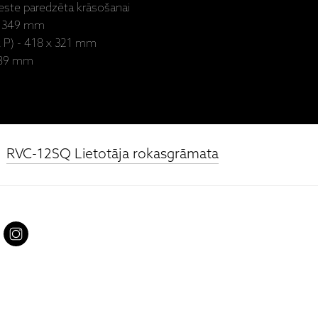
reste paredzēta krāsošanai
 x 349 mm
x P) - 418 x 321 mm
 89 mm
RVC-12SQ Lietotāja rokasgrāmata