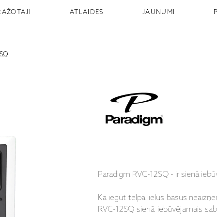
RAŽOTĀJI
ATLAIDES
JAUNUMI
2SQ
Paradigm RVC-12SQ - ir sienā iebū
Kā iegūt telpā lielus basus neaizņe
RVC-12SQ sienā iebūvējamais sabvūf