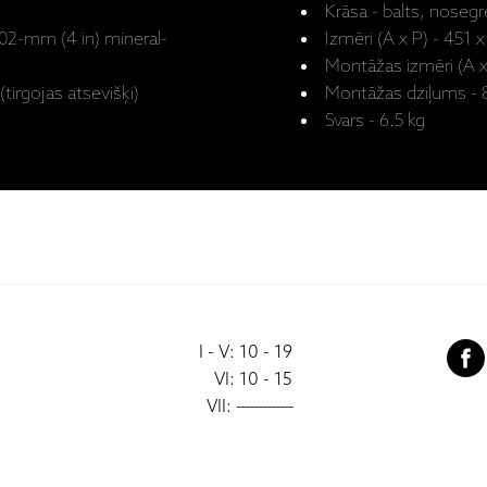
Krāsa - balts, noseg
102-mm (4 in) mineral-
Izmēri (A x P) - 451
Montāžas izmēri (A 
irgojas atsevišķi)
Montāžas dziļums -
Svars - 6.5 kg
I - V: 10 - 19
VI: 10 - 15
VII:
-------------