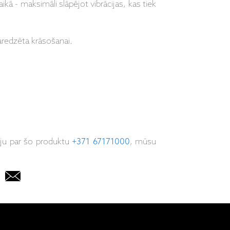
aikā - maksimāli slāpējot vibrācijas, kas tiek
paredzēta krāsošanai.
iju par šo produktu
+371 67171000
, mūsu