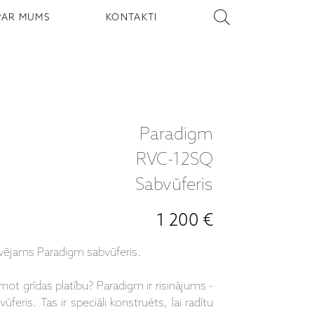
PAR MUMS
KONTAKTI
Paradigm
RVC-12SQ
Sabvūferis
1 200 €
vējams Paradigm sabvūferis.
mot grīdas platību? Paradigm ir risinājums -
eris. Tas ir speciāli konstruēts, lai radītu