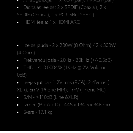
Analogā izeja - 1 x RCA (pair), 1 x XLR (pair)
Digitālās ieejas: 2 x SPDIF (Coaxial), 2 x
SPDIF (Optical), 1 x PC USB(TYPE C)
HDMI ieeja: 1 x HDMI ARC
Izejas jauda - 2 x 200W (8 Ohm) / 2 x 300W
(4 Ohm)
Frekvenču josla - 20Hz - 20kHz (+/-0.5dB)
THD - < 0.0004% (1KHz @ 2V, Volume =
0dB)
Ieejas jutība - 1.2V rms (RCA); 2.4Vrms (
XLR); 5mV (Phone MM); 1mV (Phone MC)
S/N - >110dB (Line &XLR)
Izmēri (P x A x D) - 445 x 134.5 x 348 mm
Svars - 17,1 kg