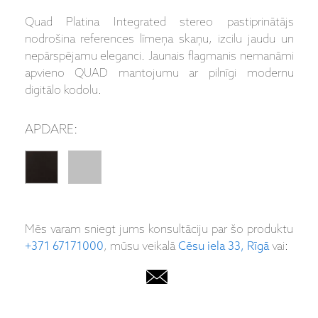
Quad Platina Integrated stereo pastiprinātājs
nodrošina references līmeņa skaņu, izcilu jaudu un
nepārspējamu eleganci. Jaunais flagmanis nemanāmi
apvieno QUAD mantojumu ar pilnīgi modernu
digitālo kodolu.
APDARE:
Mēs varam sniegt jums konsultāciju par šo produktu
+371 67171000
, mūsu veikalā
Cēsu iela 33, Rīgā
vai: