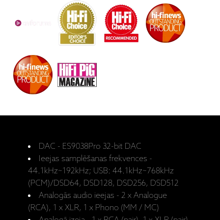
DAC - ES9038Pro 32-bit DAC
Ieejas samplēšanas frekvences -
44.1kHz~192kHz; USB: 44.1kHz~768kHz
(PCM)/DSD64, DSD128, DSD256, DSD512
Analogās audio ieejas - 2 x Analogue
(RCA), 1 x XLR, 1 x Phono (MM / MC)