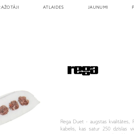
RAŽOTĀJI
ATLAIDES
JAUNUMI
Rega Duet - augstas kvalitātes, R
kabelis, kas satur 250 dzīslas