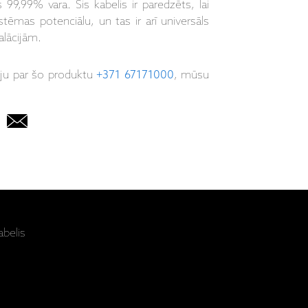
99,99% vara. Šis kabelis ir paredzēts, lai
stēmas potenciālu, un tas ir arī universāls
alācijām.
iju par šo produktu
+371 67171000
, mūsu
abelis