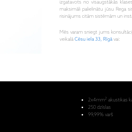
izgatavots no visaugstākās klases 
maksimāli palielinātu jūsu Rega si
risinājums citām sistēmām un inst
Mēs varam sniegt jums konsultāc
veikalā
Cēsu iela 33, Rīgā
vai:
2
2x4mm
akustikas k
250 dzīslas
99,99% varš