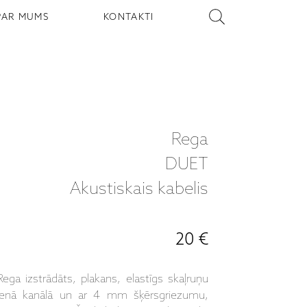
PAR MUMS
KONTAKTI
Rega
DUET
Akustiskais kabelis
20 €
ega izstrādāts, plakans, elastīgs skaļruņu
 vienā kanālā un ar 4 mm šķērsgriezumu,