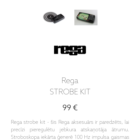
Rega
STROBE KIT
99 €
Rega strobe kit - šis Rega aksesuārs ir paredzēts, lai
precīzi pieregulētu jebkura atskaņotāja ātrumu.
Stroboskopa iekārta ģenerē 100 Hz impulsa gaismas