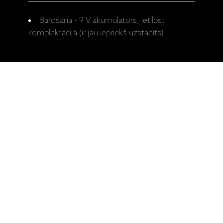
Barošana - 9 V akumulators, ietilpst
komplektācijā (ir jau iepriekš uzstādīts)
Ražotāja
STROBE KIT
mājaslapa:
Lietotāja
STROBE KIT
rokasgrāmata
HIGH FIDELITY
I - V: 10 - 19
CĒSU IELA 33
VI: 10 - 15
LV-1012 RIGA
VII:
-------------
+371 29372065
+371 67171000