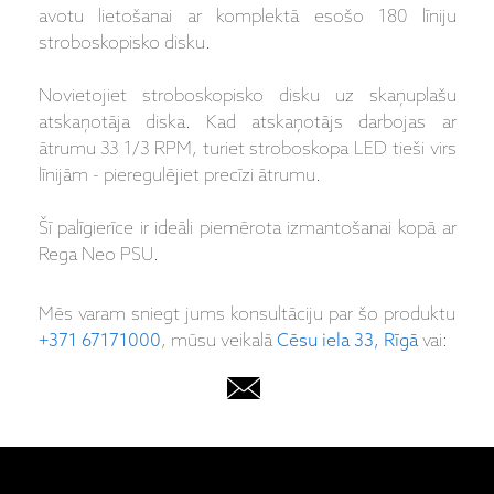
avotu lietošanai ar komplektā esošo 180 līniju
stroboskopisko disku.
Novietojiet stroboskopisko disku uz skaņuplašu
atskaņotāja diska. Kad atskaņotājs darbojas ar
ātrumu 33 1/3 RPM, turiet stroboskopa LED tieši virs
līnijām - pieregulējiet precīzi ātrumu.
Šī palīgierīce ir ideāli piemērota izmantošanai kopā ar
Rega Neo PSU.
Mēs varam sniegt jums konsultāciju par šo produktu
+371 67171000
, mūsu veikalā
Cēsu iela 33, Rīgā
vai: