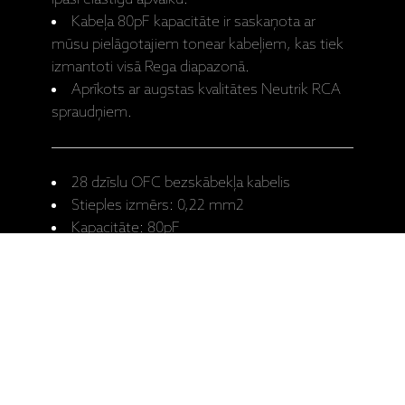
Kabeļa 80pF kapacitāte ir saskaņota ar
mūsu pielāgotajiem tonear kabeļiem, kas tiek
izmantoti visā Rega diapazonā.
Aprīkots ar augstas kvalitātes Neutrik RCA
spraudņiem.
28 dzīslu OFC bezskābekļa kabelis
Stieples izmērs: 0,22 mm2
Kapacitāte: 80pF
RCA spraudņu tips: Neutrik
Garums: 1m
Ražotāja mājaslapa: COUPLE 3