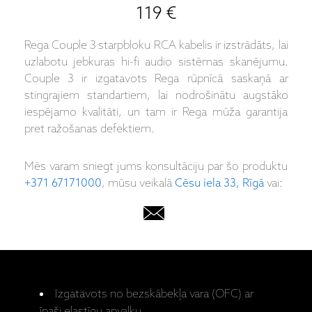
119 €
Rega Couple 3 starpbloku RCA kabelis ir izstrādāts, lai
uzlabotu jebkuras hi-fi audio sistēmas skanējumu.
Couple 3 ir izgatavots Rega rūpnīcā saskaņā ar
stingrajiem standartiem, lai nodrošinātu augstāko
iespējamo kvalitāti, un tam ir Rega mūža garantija
pret ražošanas defektiem.
Mēs varam sniegt jums konsultāciju par šo produktu
+371 67171000
, mūsu veikalā
Cēsu iela 33, Rīgā
vai:
Izgatavots no bezskābekļa vara (OFC) ar
īpaši elastīgu apvalku.