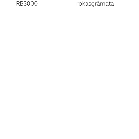
RB3000
rokasgrāmata
Saistītie produkti
REGA - PLANAR
10