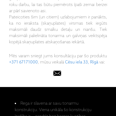
roku darbu, lai tas būtu piemērots īpaši zemai berzei
ar pārī savienoto asi.
Pateicoties šim (un citiem) uzlabojumiem ir panākts,
ka no ieraksta (skaņuplates) virsmas tiek iegūts
maksimāli daudz smalku detaļu un nianšu. Tiek
maksimāli palielināta tonarma un galviņas veiktspēja
kopējā skaņuplates atskaņošanas iekārtā.
Mēs varam sniegt jums konsultāciju par šo produktu
+371 67171000
, mūsu veikalā
Cēsu iela 33, Rīgā
vai:
Rega ir slavena ar savu tonarmu
konstrukciju. Viena unikāla šo konstrukciju