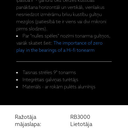
īpašība ir - gandrīz bez berzes kustības
panākšana horizontāli un vertikāli, vienlaikus
nesniedzot izmērāmu brīvu kustību gultņu
mezglos (patiesībā tie ir viens vai divi mikroni
pirms slodzes).
Par "nulles spēles" nozīmi tonarma gultņos,
vairāk skatiet šeit:
The importance of zero
play in the bearings of a Hi-fi tonearm
Taisnas strēles 9" tonarms
Integrētais galviņas turētājs
Materiāls - ar rokām pulēts alumīnijs
Ražotāja
RB3000
mājaslapa:
Lietotāja