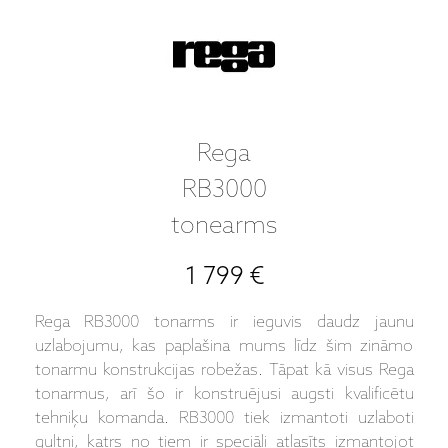
Rega
RB3000
tonearms
1 799 €
Rega RB3000 tonarms ir ieguvis daudz jaunu
uzlabojumu, kas paplašina mums līdz šim zināmo
tonarmu konstrukcijas robežas. Tāpat kā visus Rega
tonarmus, arī šo ir konstruējusi augsti kvalificētu
tehniķu komanda. RB3000 tiek izmantoti uzlaboti
gultņi, katrs no tiem ir speciāli atlasīts izmantojot