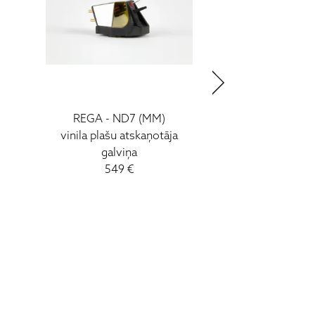
REGA - ND7 (MM)
AM CLEAN S
vinila plašu atskaņotāja
VINYL CLEAN
galviņa
apkopes ins
549 €
40 €