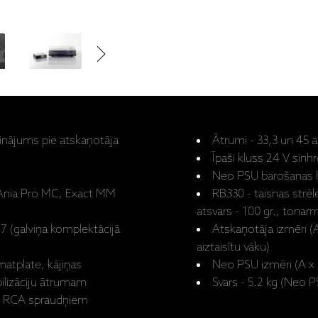
inājums pie atskaņotāja
Ātrumi - 33,3 un 45 
Īpaši kluss 24 V sin
Neo PSU barošanas bl
 Ania Pro MC, Exact MM
RB330 - taisnas strēl
atsvars - 100 gr., tona
7 (galviņa komplektācijā
Atskaņotāja izmēri (A
aiztaisītu vāku)
atplate, kājiņas
Neo PSU izmēri (A x 
ilizāciju ātrumam
Svars - 5.2 kg (Neo P
rik RCA spraudņiem