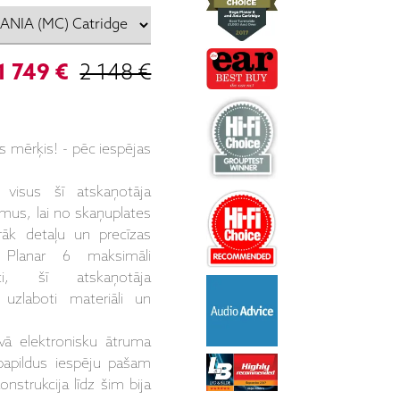
1 749 €
2 148 €
is mērķis! - pēc iespējas
 visus šī atskaņotāja
umus, lai no skaņuplates
rāk detaļu un precīzas
 Planar 6 maksimāli
ti, šī atskaņotāja
i uzlaboti materiāli un
ā elektronisku ātruma
papildus iespēju pašam
nstrukcija līdz šim bija