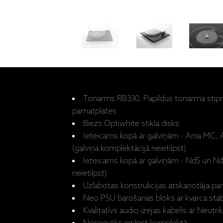
Tonarms RB330. Papildus tonarma stipr
pamatplates
Biezs Optiwhite stikla disks
Ieteicams kopā ar galviņām - Ania MC,
(galviņa komplektācijā neietilpst)
Ieteicams kopā ar galviņām - Nd5 un Nd
neietilpst)
Uzlabotas konstrukcijas atskaņotāja pam
Neo PSU barošanas bloks ar kvarca stab
Kvalitatīvs audio izejas kabelis ar Neut