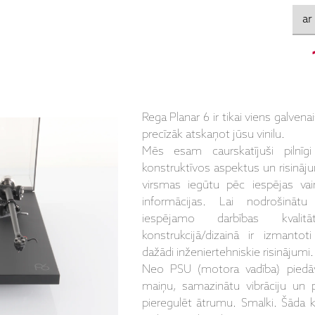
Rega Planar 6 ir tikai viens galvena
precīzāk atskaņot jūsu vinilu.
Mēs esam caurskatījuši pilnīgi
konstruktīvos aspektus un risināj
virsmas iegūtu pēc iespējas vai
informācijas.
Lai nodrošinātu
iespējamo darbības kvalitā
konstrukcijā/dizainā ir izmantot
dažādi inženiertehniskie risinājumi.
Neo PSU (motora vadība) piedāv
maiņu, samazinātu vibrāciju un 
pieregulēt ātrumu. Smalki. Šāda ko