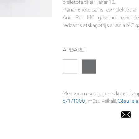
pielietota tikai Planar 10.
Planar 6 ieteicams komplektēt ar
Ania Pro MC galviņām (komplekt
redzams atskaņotājs ar Ania MC ga
APDARE:
Mēs varam sniegt jums konsultāci
67171000
, mūsu veikalā
Cēsu iela