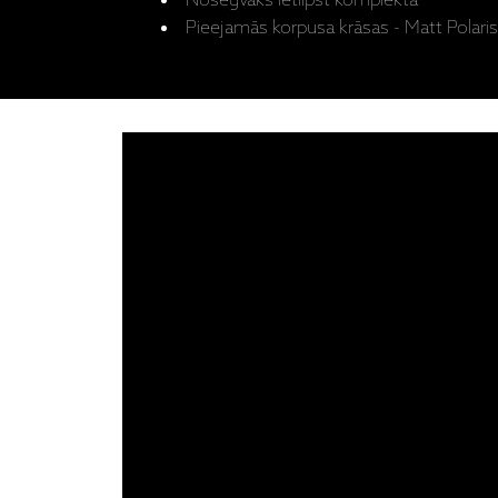
Nosegvāks ietilpst komplektā
Pieejamās korpusa krāsas - Matt Polari