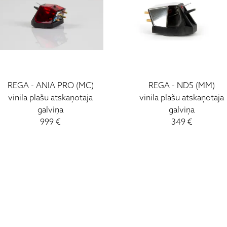
REGA - ANIA PRO (MC)
REGA - ND5 (MM)
vinila plašu atskaņotāja
vinila plašu atskaņotāja
galviņa
galviņa
999 €
349 €
I - V: 10 - 19