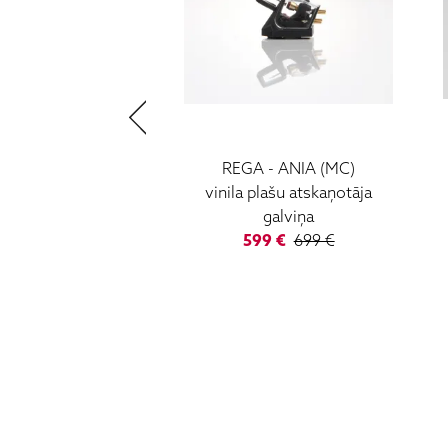
ARIA MK3 MM/MC
REGA - ANIA (MC)
ekšpastiprinātājs
vinila plašu atskaņotāja
1 399 €
galviņa
599 €
699 €
HIGH FIDELITY