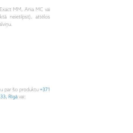
 Exact MM, Ania MC vai
ā neietilpst), attēlos
lviņu.
ju par šo produktu
+371
 33, Rīgā
vai: