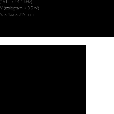
(16 bit / 44.1 kHz)
 W (izslēgtam < 0.5 W)
- 76 x 432 x 349 mm