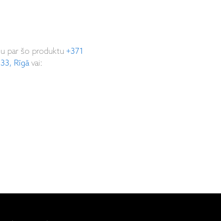
ju par šo produktu
+371
 33, Rīgā
vai: