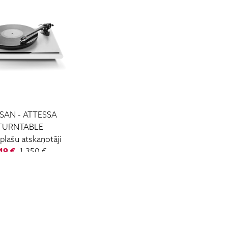
SAN - ATTESSA
TURNTABLE
 plašu atskaņotāji
49 €
1 350 €