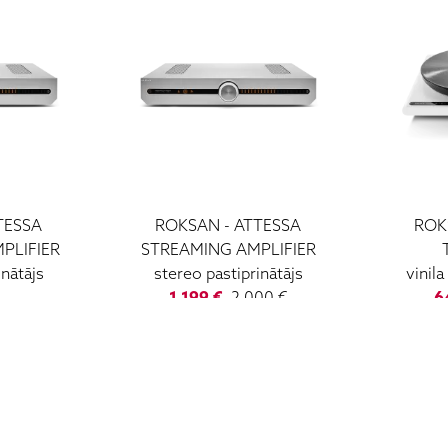
TESSA
ROKSAN - ATTESSA
ROK
PLIFIER
STREAMING AMPLIFIER
inātājs
stereo pastiprinātājs
vinila
1 199 €
2 000 €
6
I - V: 10 - 19