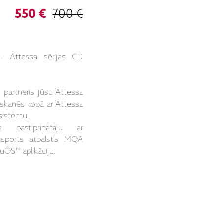
550 €
700 €
- Attessa sērijas CD
ls partneris jūsu Attessa
saskanēs kopā ar Attessa
 sistēmu.
 pastiprinātāju ar
nsports atbalstīs MQA
BluOS™ aplikāciju.