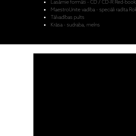
Lasāmie formāti - CD / CD-R Red-book
MaestroUnite vadība - speciāli radīta Ro
Tālvadības pults
Krāsa - sudraba, melns