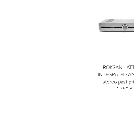
ROKSAN - AT
INTEGRATED AM
stereo pastipr
1 350 €
HIGH FIDELITY