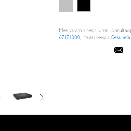
Mēs varam sniegt jums konsultāci
67171000
, mūsu veikalā
Cēsu iela