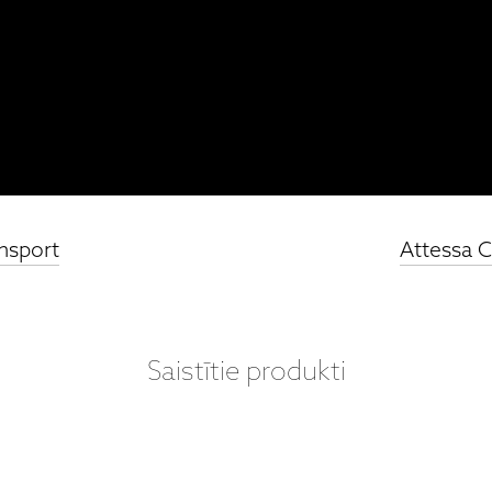
nsport
Attessa C
Saistītie produkti