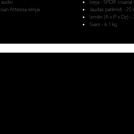
 audio
Izeja - SPDIF coaxial 
ksan Attessa sērijai
Jaudas patēriņš - 25
Izmēri (A x P x Dz) 
Svars - 6.1 kg