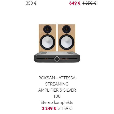
350
€
649
€
1 350
€
ROKSAN
-
ATTESSA
STREAMING
AMPLIFIER & SILVER
100
Stereo komplekts
2 249
€
3 159
€