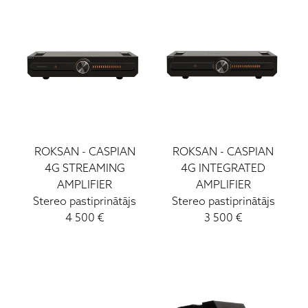
Pioneer
Quad
Rega
Roksan
Sony
Vinila Plates (LP)
Ruark Audio
Ortofon DJ
ROKSAN
-
CASPIAN
ROKSAN
-
CASPIAN
4G STREAMING
ATC
4G INTEGRATED
AMPLIFIER
AMPLIFIER
Lockwood
Stereo pastiprinātājs
Stereo pastiprinātājs
Loewe
4 500
€
3 500
€
Wharfedale
Yamaha