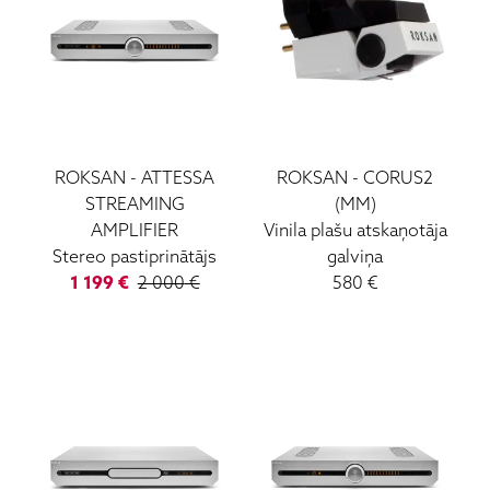
ROKSAN
-
ATTESSA
ROKSAN
-
CORUS2
STREAMING
(MM)
AMPLIFIER
Vinila plašu atskaņotāja
Stereo pastiprinātājs
galviņa
1 199
€
2 000
€
580
€