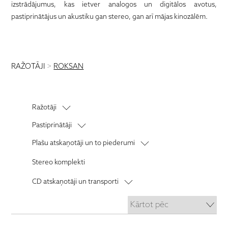
izstrādājumus, kas ietver analogos un digitālos avotus,
pastiprinātājus un akustiku gan stereo, gan arī mājas kinozālēm.
RAŽOTĀJI
>
ROKSAN
Ražotāji
Audiolab
Pastiprinātāji
Audio Note
Stereo pastiprinātāji
Plašu atskaņotāji un to piederumi
Anthem
Priekšpastiprinātāji
Vinila plašu atskaņotāji
Stereo komplekti
AM Clean Sound
Jaudas pastiprinātāji
Vinila plašu atskaņotāju galviņas
Audioquest
CD atskaņotāji un transporti
Nomaiņas adatas
Blok
CD transporti
Tonearmi
Bluesound
Cabasse