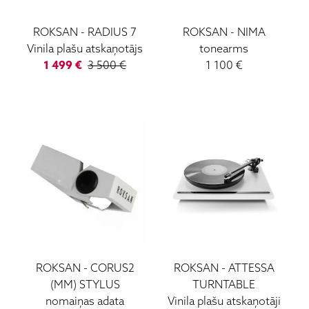
ROKSAN
-
RADIUS 7
ROKSAN
-
NIMA
Vinila plašu atskaņotājs
tonearms
1 499
€
3 500
€
1 100
€
ROKSAN
-
CORUS2
ROKSAN
-
ATTESSA
(MM) STYLUS
TURNTABLE
nomaiņas adata
Vinila plašu atskaņotāji