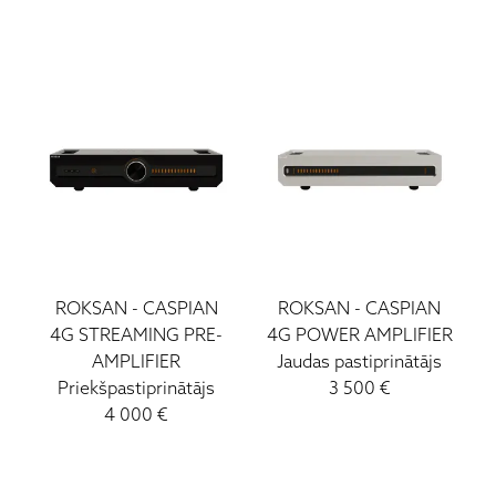
Cambridge Audio
Denon
ECM Records
Lithe Audio
LEAK
Jersika Records
JVC
KLH
Luxman
MartinLogan
ROKSAN
-
CASPIAN
ROKSAN
-
CASPIAN
Mission
4G STREAMING PRE-
4G POWER AMPLIFIER
AMPLIFIER
Jaudas pastiprinātājs
Marantz
Priekšpastiprinātājs
3 500
€
Monitor Audio
4 000
€
Ortofon
Paradigm
Projecta