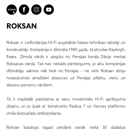
ROKSAN
Roksan ir Lielbritānijas Hi-Fi augstākās klases tehnikas ražotāji un
konstruētāji. Kompānija ir dibināta 1985 gadā, tā atrodas Rayleigh,
Essex. Zīmola vārds ir aizgūts no Persijas karaļa Dārija meitas
Roksanas vārda. Tas nav nekāds pārsteigums, jo abu kompānijas
dibinātāju saknes nāk tieši no Persijas – ne velti Roksan sēriju
nosaukumos atradīsiet atsauces uz Persijas pilsētu, vietu un
slavenu personu vārdiem.
Tā ir visplašāk pazīstama ar savu novatorisko Hi-Fi aprīkojuma
dizainu un jo īpaši ar konstruēto Radius 7 un Xerxes platformu
vinila skaņuplašu atskaņošanai.
Roksan katalogs tagad piedāvā vairāk nekā 30 dažādus