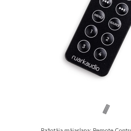
Ražotāja mājaslapa: Remote Contr