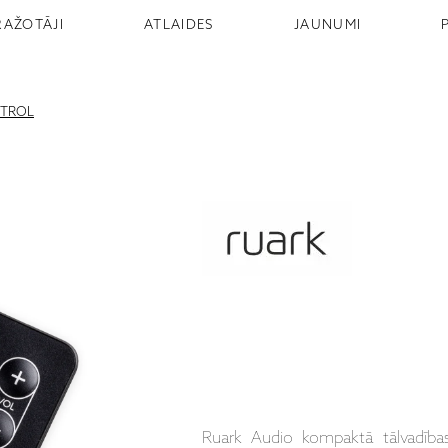
RAŽOTĀJI
ATLAIDES
JAUNUMI
TROL
Ruark Audio kompaktā tālvadības