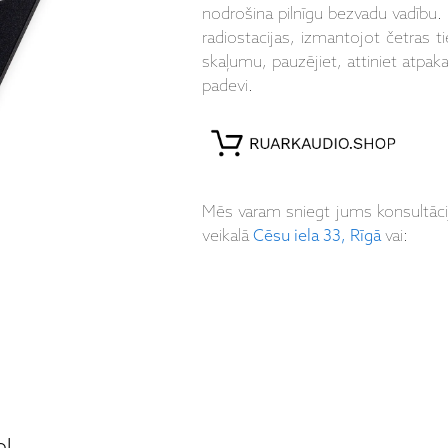
nodrošina pilnīgu bezvadu vadību. S
radiostacijas, izmantojot četras ti
skaļumu, pauzējiet, attiniet atpakaļ
padevi.
Mēs varam sniegt jums konsultāc
veikalā
Cēsu iela 33, Rīgā
vai:
ol