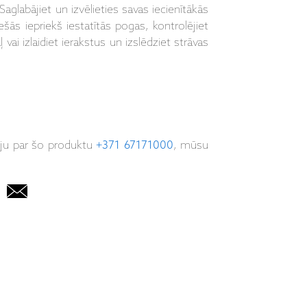
aglabājiet un izvēlieties savas iecienītākās
ešās iepriekš iestatītās pogas, kontrolējiet
 vai izlaidiet ierakstus un izslēdziet strāvas
iju par šo produktu
+371 67171000
, mūsu