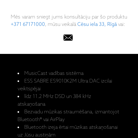
Mēs varam sniegt jums konsultāciju par šo produktu
+371 67171000
, mūsu veikalā
Cēsu iela 33, Rīgā
vai:
MusicCast vadības sistēma
ESS SABRE ES9010K2M Ultra DAC izcilai
veiktspējai
līdz 11.2 MHz DSD un 384 kHz
atskaņošana
Bezvadu mūzikas straumēšana, izmantojot
Bluetooth® vai AirPlay
Bluetooth izeja ērtai mūzikas atskaņošanai
uz Jūsu austiņām