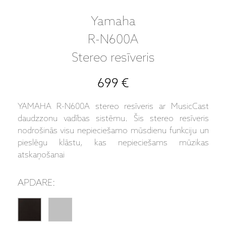
Yamaha
R-N600A
Stereo resīveris
699 €
YAMAHA R-N600A stereo resīveris ar MusicCast
daudzzonu vadības sistēmu. Šis stereo resīveris
nodrošinās visu nepieciešamo mūsdienu funkciju un
pieslēgu klāstu, kas nepieciešams mūzikas
atskaņošanai
APDARE: