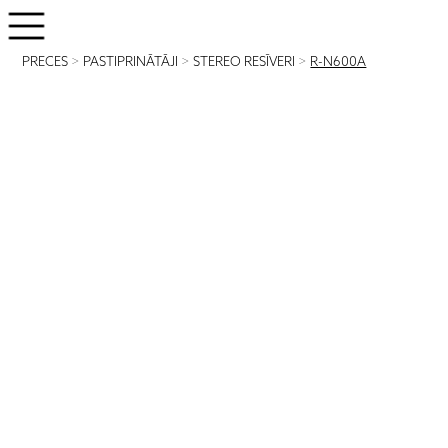
PRECES
>
PASTIPRINĀTĀJI
>
STEREO RESĪVERI
>
R-N600A