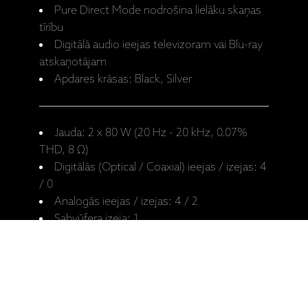
Pure Direct Mode nodrošina lielāku skaņas
tīrību
Digitālā audio ieejas televizoram vai Blu-ray
atskaņotājam
Apdares krāsas: Black, Silver
Jauda: 2 x 80 W (20 Hz - 20 kHz, 0.07%
THD, 8 Ω)
Digitālās (Optical / Coaxial) ieejas / izejas: 4
/ 0
Analogās ieejas / izejas: 4 / 2
Sabvūfera izeja: 1
Phono ieeja (MM): 1
Austiņu izeja: 1
Tīkla pieslēgums: Wi-Fi vai kabelis
Tīkla atskaņošana: MusicCast App
Bluetooth: (4.2) SBC / AAC