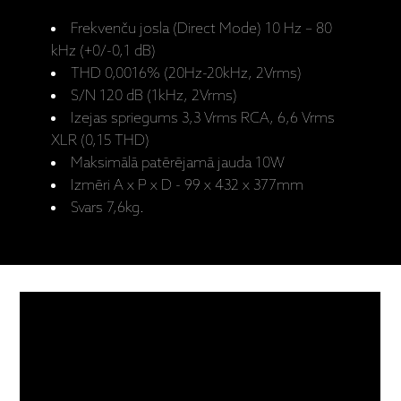
Frekvenču josla (Direct Mode) 10 Hz – 80
kHz (+0/-0,1 dB)
THD 0,0016% (20Hz-20kHz, 2Vrms)
S/N 120 dB (1kHz, 2Vrms)
Izejas spriegums 3,3 Vrms RCA, 6,6 Vrms
XLR (0,15 THD)
Maksimālā patērējamā jauda 10W
Izmēri A x P x D - 99 x 432 x 377mm
Svars 7,6kg.