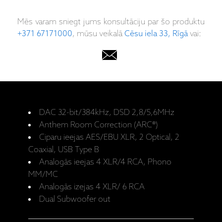
Mēs varam sniegt jums konsultāciju par šo produktu
+371 67171000
, mūsu veikalā
Cēsu iela 33, Rīgā
vai:
DAC 32-bit/384kHz, DSD 2,8/5,6MHz
Anthem Room Correction (ARC®)
Ciparu ieejas AES/EBU XLR, 2 Optical, 2
Coaxial, USB Type B
Analogās ieejas 4 XLR/4 RCA, Phono
MM/MC
Analogās izejas 4 XLR/ 6 RCA
Dual Subwoofer out