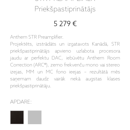
Priekšpastiprinātājs
5 279 €
Anthem STR Preamplifier.
Projektēts, izstrādāts un izgatavots Kanādā, STR
priekšpastiprinātājs apvieno uzlabota procesora
jaudu ar perfektu DAC, iebūvētu Anthem Room
Correction (ARC®), zemo frekvenču mono vai stereo
izejas, MM un MC fono ieejas – rezultātā mēs
saņemam daudz vairāk nekā augstas klases
priekšpastiprinātāju.
APDARE: