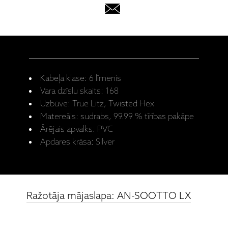
Kabeļa klase: 6 līmenis
Vara dzīslu skaits: 168
Uzbūve: True Litz, Twisted Hex
Matereāls: sudrabs, 99.99 % tīrības pakāpe
Ārējais apvalks: PVC
Apdares krāsa: Silver
Ražotāja mājaslapa: AN-SOOTTO LX