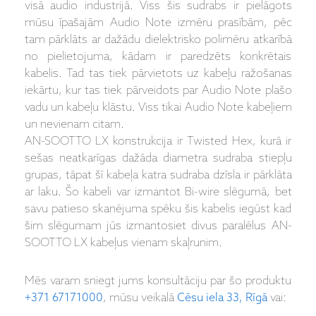
visā audio industrijā. Viss šis sudrabs ir pielāgots
mūsu īpašajām Audio Note izmēru prasībām, pēc
tam pārklāts ar dažādu dielektrisko polimēru atkarībā
no pielietojuma, kādam ir paredzēts konkrētais
kabelis. Tad tas tiek pārvietots uz kabeļu ražošanas
iekārtu, kur tas tiek pārveidots par Audio Note plašo
vadu un kabeļu klāstu. Viss tikai Audio Note kabeļiem
un nevienam citam.
AN-SOOTTO LX konstrukcija ir Twisted Hex, kurā ir
sešas neatkarīgas dažāda diametra sudraba stiepļu
grupas, tāpat šī kabeļa katra sudraba dzīsla ir pārklāta
ar laku. Šo kabeli var izmantot Bi-wire slēgumā, bet
savu patieso skanējuma spēku šis kabelis iegūst kad
šim slēgumam jūs izmantosiet divus paralēlus AN-
SOOTTO LX kabeļus vienam skaļrunim.
Mēs varam sniegt jums konsultāciju par šo produktu
+371 67171000
, mūsu veikalā
Cēsu iela 33, Rīgā
vai: