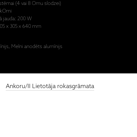
sistēmai (4 vai 8 Omu slodzei)
4 kOmi
ā jauda: 200 W
 305 x 305 x 640 mm
nijs, Melni anodēts alumīnijs
Ankoru/II Lietotāja rokasgrāmata