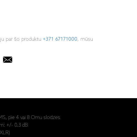
iju par šo produktu
+371 67171000
, mūsu
MS, pie 4 vai 8 Omu slodzes
m: +/- 0.3 dB
 XLR)