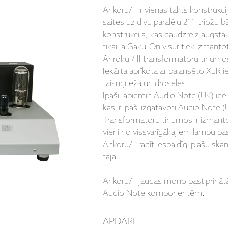
Ankoru/II ir vienas takts konstrukci
saites uz divu paralēlu 211 triožu b
konstrukcija, kas daudzreiz augstā
tikai ja Gaku-On visur tiek izmant
Anroku / II transformatoru tinumos 
Iekārta aprīkota ar balansēto XLR i
taisngrieža un droseles.
Īpaši jāpiemin Audio Note (UK) ieej
kas ir īpaši izgatavoti Audio Note 
Transformatoru tinumos ir izmantoti 
vieni no vissvarīgākajiem lampu pas
Ankoru/II radīt iespaidīgi plašu sk
tajā.
Ankoru/II jaudas mono pastiprinātāji
Audio Note komponentēm.
APDARE: