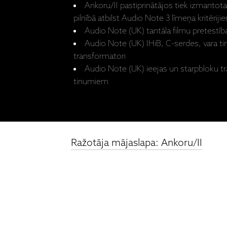
Ankoru/II pastiprinātājos tiek izmanto
pilnībā atbilst Audio Note 3 līmeņa kritēriji
Audio Note (UK) tantāla filmu pretestīb
Audio Note (UK) IHiB, C-serdes, vara t
transformatori
Audio Note (UK) ieejas un starpbloku tr
tinumiem
Ražotāja mājaslapa: Ankoru/II