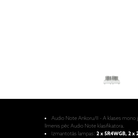
Audio Note Ankoru/II - A klases mono ja
līmenis pēc Audio Note klasifikatora.
Izmantotās lampas:
2 x 5R4WGB, 2 x 