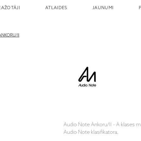
RAŽOTĀJI
ATLAIDES
JAUNUMI
ANKORU/II
Audio Note Ankoru/II - A klases mo
Audio Note klasifikatora.