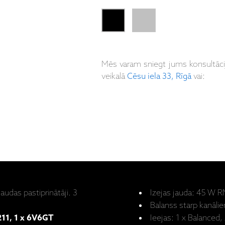
Mēs varam sniegt jums konsultāc
veikalā
Cēsu iela 33, Rīgā
vai:
udas pastiprinātāji. 3
Izejas jauda: 45 W R
Balanss starp kanālie
211,
1 x 6V6GT
Ieejas: 1 x Balanced,