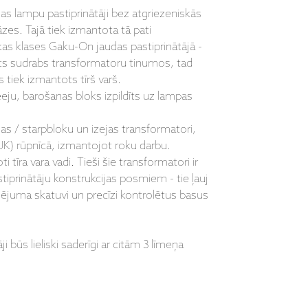
jas lampu pastiprinātāji bez atgriezeniskās
āzes. Tajā tiek izmantota tā pati
kas klases Gaku-On jaudas pastiprinātājā -
ots sudrabs transformatoru tinumos, tad
tiek izmantots tīrš varš.
eeju, barošanas bloks izpildīts uz lampas
as / starpbloku un izejas transformatori,
(UK) rūpnīcā, izmantojot roku darbu.
tīra vara vadi. Tieši šie transformatori ir
tiprinātāju konstrukcijas posmiem - tie ļauj
anējuma skatuvi un precīzi kontrolētus basus
 būs lieliski saderīgi ar citām 3 līmeņa