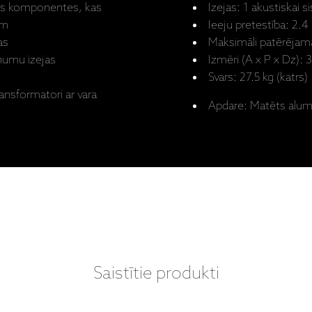
tas komponentes, kas
Izejas: 1 akustiskai 
em
Ieeju pretestība: 2.
as
Maksimāli patērējam
inumu izejas
Izmēri (A x P x Dz):
Svars: 27.5 kg (katrs)
ansformatori ar vara
Apdare: Matēts alumī
Saistītie produkti