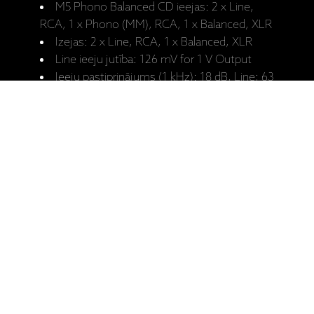
M5 Phono Balanced CD ieejas: 2 x Line,
RCA, 1 x Phono (MM), RCA, 1 x Balanced, XLR
Izejas: 2 x Line, RCA, 1 x Balanced, XLR
Line ieeju jutība: 126 mV for 1 V Output
Ieeju pastiprinājums (1 kHz): 18 dB, Line; 63
dB, Phono
Ieeju pretestība: 100 kOhms - Line, 47
kOhms - Phono, 600 Ohms - Balanced, XLR
Izeju pretestība: < 10 Ohms
Jaudas patēriņš: 81 W
Izmērs (A x P x Dz): 140 x 440 x 410 mm
Svars: 16 kg
Apdare: Melni lakots, Matēts sudrabs