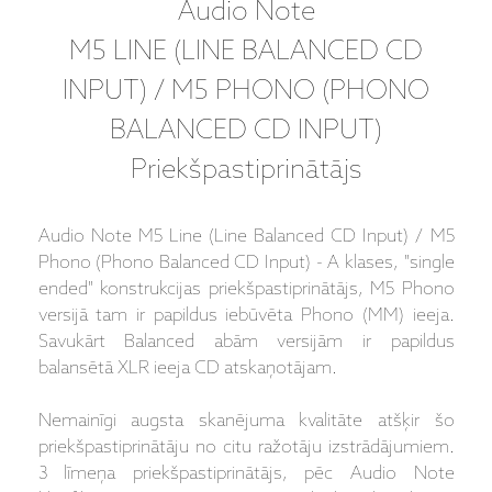
Audio Note
M5 LINE (LINE BALANCED CD
INPUT) / M5 PHONO (PHONO
BALANCED CD INPUT)
Priekšpastiprinātājs
Audio Note M5 Line (Line Balanced CD Input) / M5
Phono (Phono Balanced CD Input) - A klases, "single
ended" konstrukcijas priekšpastiprinātājs, M5 Phono
versijā tam ir papildus iebūvēta Phono (MM) ieeja.
Savukārt Balanced abām versijām ir papildus
balansētā XLR ieeja CD atskaņotājam.
Nemainīgi augsta skanējuma kvalitāte atšķir šo
priekšpastiprinātāju no citu ražotāju izstrādājumiem.
3 līmeņa priekšpastiprinātājs, pēc Audio Note