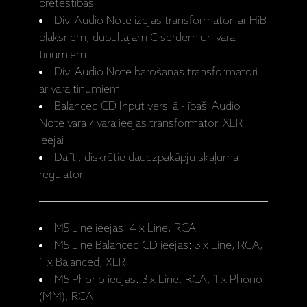
pretestības
Divi Audio Note izejas transformatori ar HiB
plāksnēm, dubultajām C serdēm un vara
tinumiem
Divi Audio Note barošanas transformatori
ar vara tinumiem
Balanced CD Input versijā - īpaši Audio
Note vara / vara ieejas transformatori XLR
ieejai
Dalīti, diskrētie daudzpakāpju skaļuma
regulātori
M5 Line ieejas: 4 x Line, RCA
M5 Line Balanced CD ieejas: 3 x Line, RCA,
1 x Balanced, XLR
M5 Phono ieejas: 3 x Line, RCA, 1 x Phono
(MM), RCA