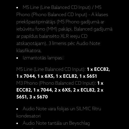
M5 Line (Line Balanced CD Input) / M5
Phono (Phono Balanced CD Input) - A klases
priekšpastiprinātājs (M5 Phono gadījumā ar
iebūvētu fono (MM) pakāpi, Balanced gadījumā
ar papildus balansēto XLR ieeju CD
atskaņotājam). 3 līmenis pēc Audio Note
klasifikatora.
Izmantotās lampas:
M5 Line (Line Balanced CD Input):
1 x ECC82,
1 x 7044, 1 x 6X5, 1 x ECL82, 1 x 5651
M3 Phono (Phono Balanced CD Input):
1 x
ECC82, 1 x 7044, 2 x 6X5, 2 x ECL82, 2 x
5651, 3 x 5670
Audio Note vara folijas un SILMIC filtru
kondesatori
Audio Note tantāla un Beyschlag