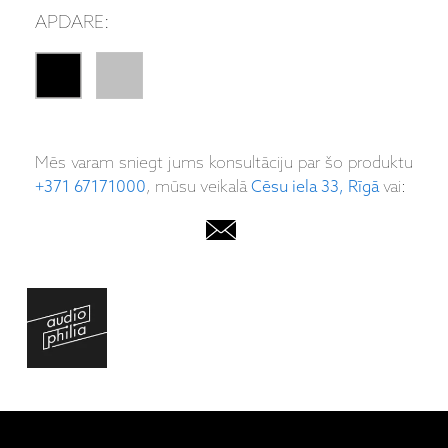
APDARE:
Mēs varam sniegt jums konsultāciju par šo produktu
+371 67171000
, mūsu veikalā
Cēsu iela 33, Rīgā
vai: