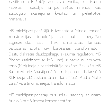
klasifikatora. Ražotājs visu savu tehniku, akustiku un
kabeļus ir sadalijis nu jau sešos līmeņos, kas
atspoguļo skanējuma kvalitāti un pielietotos
materiālus.
M5 priekšpastiprinātājā ir izmantota "single ended"
konstrukcijas topoloģija ar nulles negatīvo
atgriezenisko saiti. Tiek izmantotas lampas
barošanas avotā, divi barošanas transformatori.
Dalīti, diskrētie daudzpakāpju skaļuma regulātori. M5
Phono (salīdzinot ar M5 Line) ir papildus iebūvēta
fono (MM) ieeja / pastiprinātāja pakāpe. Savukārt M5
Balanced priekšpastiprinātājiem ir papildus balansētā
XLR ieeja CD atskaņotājam, kā arī īpaši Audio Note
vara / vara tinumu ieejas transformatori.
M5 priekšpastiprinātāji būs lieliski saderīgi ar citām
Audio Note 3 līmeņa komponentēm.