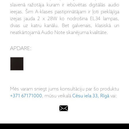
slavenā ražotāja kuram ir iebūvētas digitālās audio
ieejas. Šim A-klases pastiprinātājam ir ļoti pieklājīga
izejas jauda 2 x 28W ko nodrošina EL34 lampas,
divas uz katru kanālu. Bet galvenais, klasiskā un
neatkārtojamā Audio Note skanējuma kvalitāte.
APDARE:
Mēs varam sniegt jums konsultāciju par šo produktu
+371 67171000
, mūsu veikalā
Cēsu iela 33, Rīgā
vai: