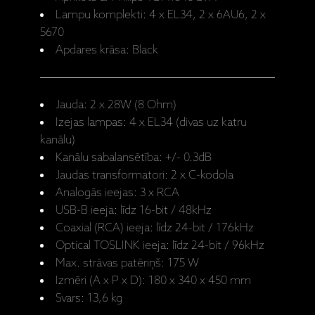
Lampu komplekti: 4 x EL34, 2 x 6AU6, 2 x
5670
Apdares krāsa: Black
Jauda: 2 x 28W (8 Ohm)
Izejas lampas: 4 x EL34 (divas uz katru
kanālu)
Kanālu sabalansētība: +/- 0.3dB
Jaudas transformatori: 2 x C-kodola
Analogās ieejas: 3 x RCA
USB-B ieeja: līdz 16-bit / 48kHz
Coaxial (RCA) ieeja: līdz 24-bit / 176kHz
Optical TOSLINK ieeja: līdz 24-bit / 96kHz
Max. strāvas patēriņš: 175 W
Izmēri (A x P x D): 180 x 340 x 450 mm
Svars: 13,6 kg