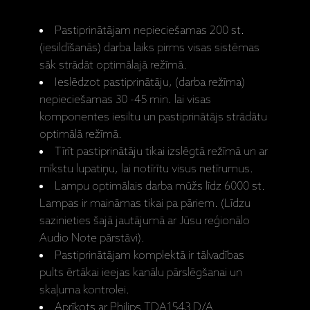
Pastiprinātājam nepieciešamas 200 st.
(iesildīšanās) darba laiks pirms visas sistēmas
sāk strādāt optimālajā režīmā.
Ieslēdzot pastiprinātāju, (darba režīma)
nepieciešamas 30 -45 min. lai visas
komponentes iesiltu un pastiprinātājs strādātu
optimālā režīmā.
Tīrīt pastiprinātāju tikai izslēgtā režīmā un ar
mīkstu lupatiņu, lai notīrītu visus netīrumus.
Lampu optimālais darba mūžs līdz 6000 st.
Lampas ir maināmas tikai pa pāriem. (Līdzu
sazinieties šajā jautājumā ar Jūsu reģionālo
Audio Note pārstāvi).
Pastiprinātājam komplektā ir tālvadības
pults ērtākai ieejas kanālu pārslēgšanai un
skaļuma kontrolei.
Aprīkots ar Philips TDA1543 D/A