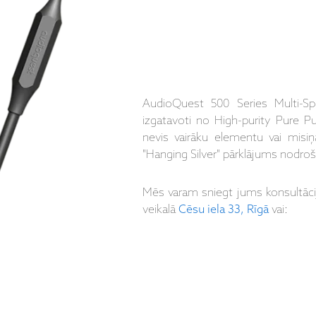
AudioQuest 500 Series Multi-Spa
izgatavoti no High-purity Pure P
nevis vairāku elementu vai misiņa
"Hanging Silver" pārklājums nodroš
Mēs varam sniegt jums konsultāc
veikalā
Cēsu iela 33, Rīgā
vai: