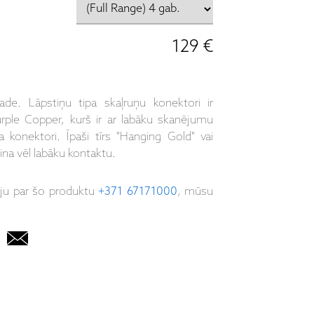
129 €
de. Lāpstiņu tipa skaļruņu konektori ir
urple Copper, kurš ir ar labāku skanējumu
 konektori. Īpaši tīrs "Hanging Gold" vai
ina vēl labāku kontaktu.
iju par šo produktu
+371 67171000
, mūsu