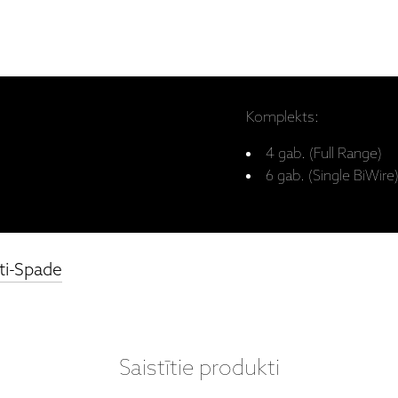
Komplekts:
4 gab. (Full Range)
6 gab. (Single BiWire
ti-Spade
Saistītie produkti