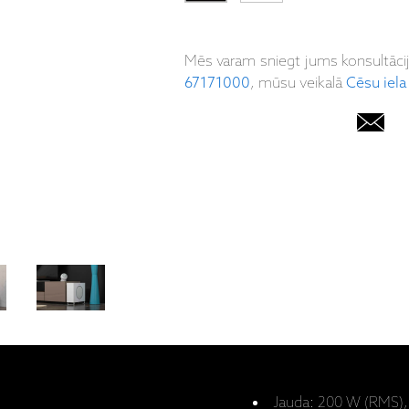
Mēs varam sniegt jums konsultāci
67171000
, mūsu veikalā
Cēsu iela
Jauda: 200 W (RMS),