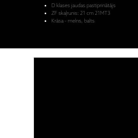
D klases jaudas pastiprinātājs
ZF skaļrunis: 21 cm 21MT3
Krāsa - melns, balts