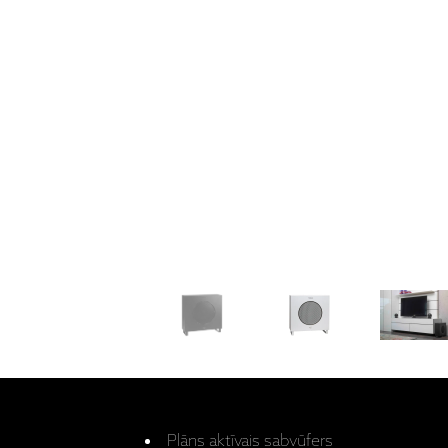
Plāns aktīvais sabvūfers