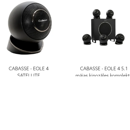
CABASSE - EOLE 4
CABASSE - EOLE 4 5.1
SATELLITE
mājas kinozāles komplekt
plaukta akustika
899 €
249 €
I - V: 10 - 19