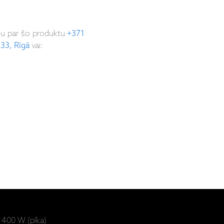
ju par šo produktu
+371
 33, Rīgā
vai:
 400 W (pīķa)