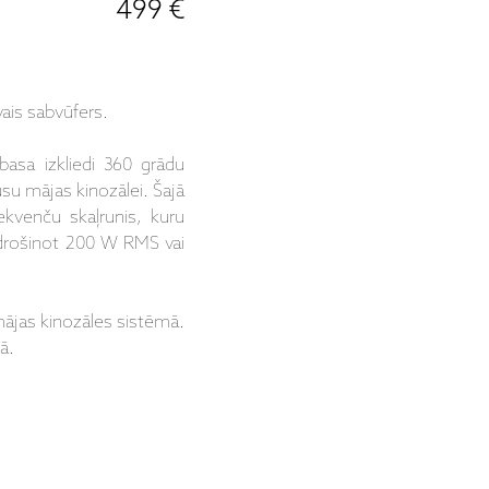
499 €
vais sabvūfers.
basa izkliedi 360 grādu
ūsu mājas kinozālei. Šajā
kvenču skaļrunis, kuru
odrošinot 200 W RMS vai
mājas kinozāles sistēmā.
ā.