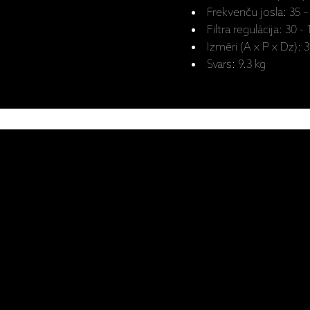
Frekvenču josla: 35 
Filtra regulācija: 30 -
Izmēri (A x P x Dz):
Svars: 9.3 kg