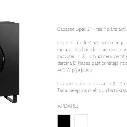
Cabasse Lipari 21 - tas ir plāns aktī
Lipari 21 nodrošinās vienmērīgu 
radiusā. Tas būs ideāli piemērots j
sabvūferī ir 21 cm izmēra zemfre
darbina D klases pastiprinātājs n
400 W pīķa jaudu.
Lipari 21 ietilpst Cabasse EOLE 4 
Tas ir pieejams melnā un baltā krās
APDARE: