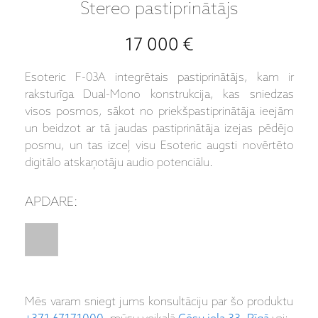
Stereo pastiprinātājs
17 000 €
Esoteric F-03A integrētais pastiprinātājs, kam ir
raksturīga Dual-Mono konstrukcija, kas sniedzas
visos posmos, sākot no priekšpastiprinātāja ieejām
un beidzot ar tā jaudas pastiprinātāja izejas pēdējo
posmu, un tas izceļ visu Esoteric augsti novērtēto
digitālo atskaņotāju audio potenciālu.
APDARE:
Mēs varam sniegt jums konsultāciju par šo produktu