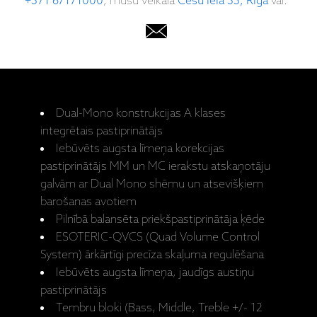
+371 67171000
, mūsu veikalā
Cēsu iela 33, Rīgā
vai:
Dual-Mono konstrukcijas A klases
integrētais pastiprinātājs
Iebūvēts augsta līmeņa korekcijas
pastiprinātājs MM un MC ierakstu atskaņotāju
galvām ar Dual Mono shēmu un atsevišķiem
barošanas avotiem
Pilnībā balansēta priekšpastiprinātāja ķēde
ESOTERIC-QVCS (Quad Volume Control
System) ārkārtīgi precīza skaļuma regulēšana
Iebūvēts augsta līmeņa, jaudīgs austiņu
pastiprinātājs
Tembru bloki (Bass, Middle, Treble +/- 12