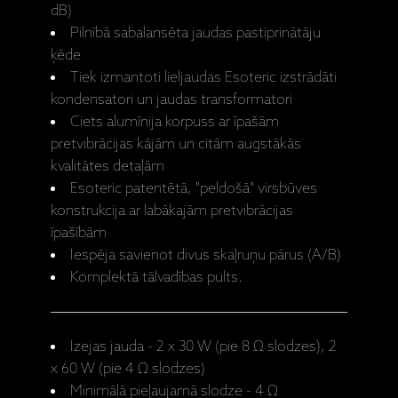
dB)
Pilnībā sabalansēta jaudas pastiprinātāju
ķēde
Tiek izmantoti lieljaudas Esoteric izstrādāti
kondensatori un jaudas transformatori
Ciets alumīnija korpuss ar īpašām
pretvibrācijas kājām un citām augstākās
kvalitātes detaļām
Esoteric patentētā, "peldošā" virsbūves
konstrukcija ar labākajām pretvibrācijas
īpašībām
Iespēja savienot divus skaļruņu pārus (A/B)
Komplektā tālvadības pults.
Izejas jauda - 2 x 30 W (pie 8 Ω slodzes), 2
x 60 W (pie 4 Ω slodzes)
Minimālā pieļaujamā slodze - 4 Ω