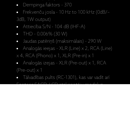
Dempinga faktors - 370
Frekvenču josla - 10 Hz to 100 kHz (0dB/–
3dB, 1W output)
Attiecība S/N - 104 dB (IHF-A)
THD - 0.006% (30 W)
Jaudas patēriņš (maksimālais) - 290 W
Analogās ieejas - XLR (Line) x 2, RCA (Line)
x 4, RCA (Phono) x 1, XLR (Pre-in) x 1
Analogās izejas - XLR (Pre-out) x 1, RCA
(Pre-out) x 1
Tālvadības pults (RC-1301), kas var vadīt arī
Esoteric SACD / CD atskaņotāju modeļus
Izmēri (A x P x D) - 191 x 445 × 468 mm
Svars - 32 kg