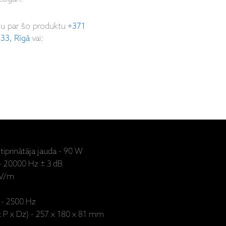
ju par šo produktu
+371
 33, Rīgā
vai:
prinātāja jauda - 90 W
 – 20000 Hz ± 3 dB
 V/m
 - 2500 Hz
A x P x Dz) - 257 x 180 x 81 mm