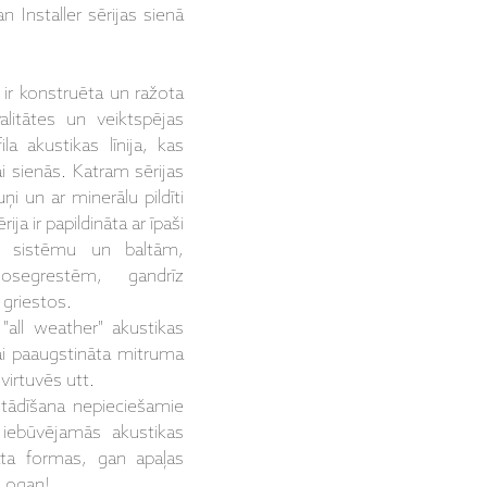
 Installer sērijas sienā
a ir konstruēta un ražota
litātes un veiktspējas
ila akustikas līnija, kas
i sienās. Katram sērijas
ņi un ar minerālu pildīti
ija ir papildināta ar īpaši
as sistēmu un baltām,
segrestēm, gandrīz
 griestos.
i "all weather" akustikas
ai paaugstināta mitruma
irtuvēs utt.
uzstādīšana nepieciešamie
 iebūvējamās akustikas
ta formas, gan apaļas
 Logan!