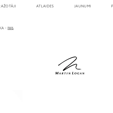
RAŽOTĀJI
ATLAIDES
JAUNUMI
IKA
>
IW6