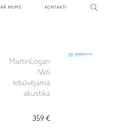
PAR MUMS
KONTAKTI
MartinLogan
IW6
Iebūvējamā
akustika
359 €