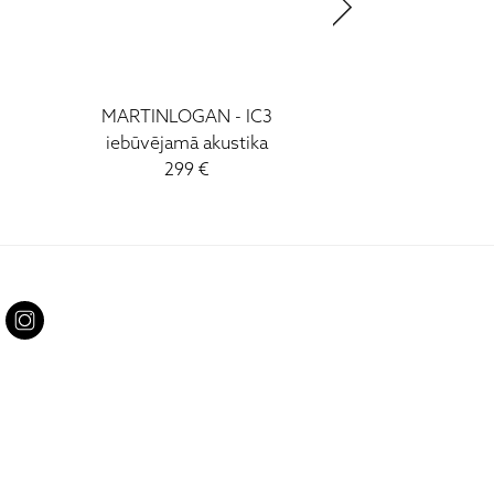
T
MARTINLOGAN - IC3
MARTINLOGA
iebūvējamā akustika
iebūvējamā a
299 €
419 