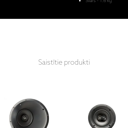
Svars - 1.6 kg
Saistītie produkti