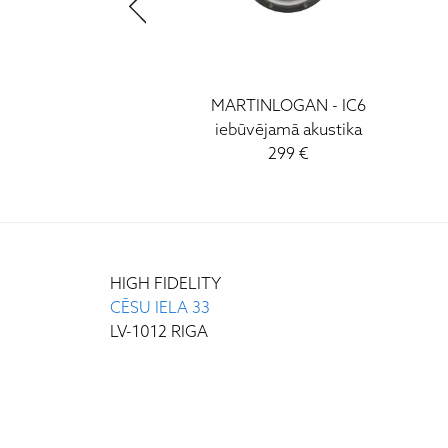
OGAN - IW5-LCR
MARTINLOGAN - IC6
ējamā akustika
iebūvējamā akustika
479 €
299 €
HIGH FIDELITY
CĒSU IELA 33
LV-1012 RIGA
+371 29372065
+371 67171000
INFO@HIGH-FIDELITY.LV