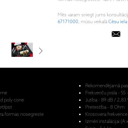
Mēs varam sniegt jums konsultāci
67171000
, mūsu veikalā
Cēsu iela
Rekomendējamā pasti
dome
Frekvenču josla - 55
led poly cone
Jutība - 89 dB / 2,83
tilpst
Pretestība - 8 Ohm
ūra formas nosegreste
Krosovera frekvence
Izmēri instalācijai (