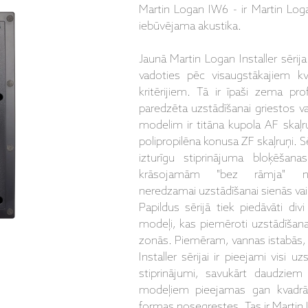
Martin Logan IW6 - ir Martin Logan
iebūvējama akustika.
Jaunā Martin Logan Installer sērij
vadoties pēc visaugstākajiem kva
kritērijiem. Tā ir īpaši zema prof
paredzēta uzstādīšanai griestos va
modelim ir titāna kupola AF skaļru
polipropilēna konusa ZF skaļruņi. Sēr
izturīgu stiprinājuma bloķēšan
krāsojamām "bez rāmja" no
neredzamai uzstādīšanai sienās vai
Papildus sērijā tiek piedāvāti div
modeļi, kas piemēroti uzstādīšan
zonās. Piemēram, vannas istabās, v
Installer sērijai ir pieejami visi 
stiprinājumi, savukārt daudziem
modeļiem pieejamas gan kvadrā
formas nosegrestes. Tas ir Martin