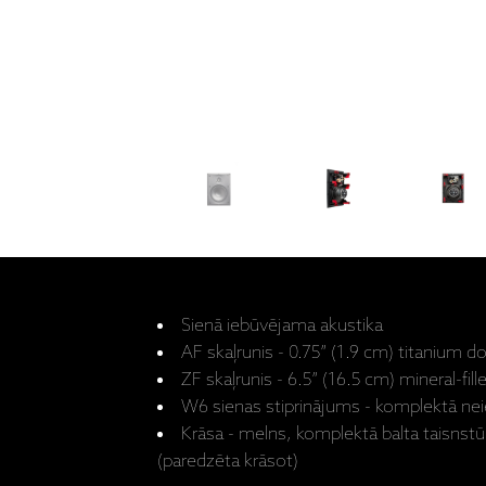
Sienā iebūvējama akustika
AF skaļrunis - 0.75” (1.9 cm) titanium 
ZF skaļrunis - 6.5” (16.5 cm) mineral-fil
W6 sienas stiprinājums - komplektā neie
Krāsa - melns, komplektā balta taisnst
(paredzēta krāsot)