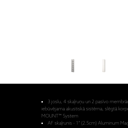
3 joslu, 4 skaļruņu un 2 pasīvo membrān
iebūvējama akustiskā sistēma, slēgtā ko
MOUNT™ System
AF skaļrunis - 1” (2.5cm) Aluminum M