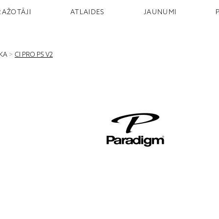
RAŽOTĀJI
ATLAIDES
JAUNUMI
IKA
>
CI PRO P5 V2