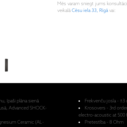
Mēs varam sniegt jums konsultāc
veikalā
Cēsu iela 33, Rīgā
vai:
u, īpaši plāna sienā
Frekvenču josla - ±3
rpusā, Advanced SHOCK-
Krosovers - 3rd order
electro-acoustic at 500
agnesium Ceramic (AL-
Pretestība - 8 Ohm