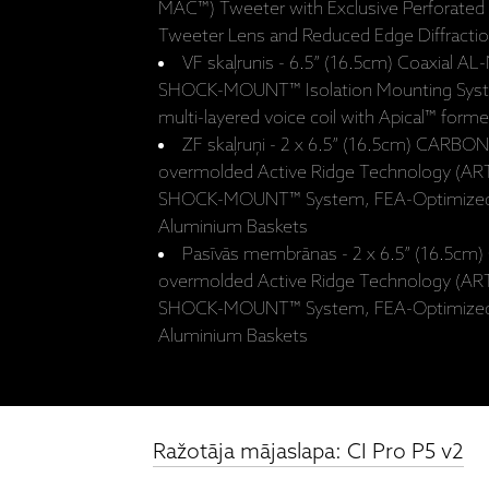
MAC™) Tweeter with Exclusive Perforated
Tweeter Lens and Reduced Edge Diffracti
VF skaļrunis - 6.5” (16.5cm) Coaxial 
SHOCK-MOUNT™ Isolation Mounting Syste
multi-layered voice coil with Apical™ forme
ZF skaļruņi - 2 x 6.5” (16.5cm) CARBO
overmolded Active Ridge Technology (AR
SHOCK-MOUNT™ System, FEA-Optimized U
Aluminium Baskets
Pasīvās membrānas - 2 x 6.5” (16.5c
overmolded Active Ridge Technology (AR
SHOCK-MOUNT™ System, FEA-Optimized U
Aluminium Baskets
Ražotāja mājaslapa: CI Pro P5 v2