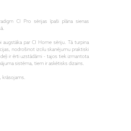
adigm CI Pro sērijas īpaši plāna sienas
sā.
pi augstāka par CI Home sēriju. Tā turpina
ijas, nodrošinot izcilu skanējumu praktiski
deļi ir ērti uzstādāmi - tajos tiek izmantota
juma sistēma, tiem ir askētisks dizains.
, krāsojams.