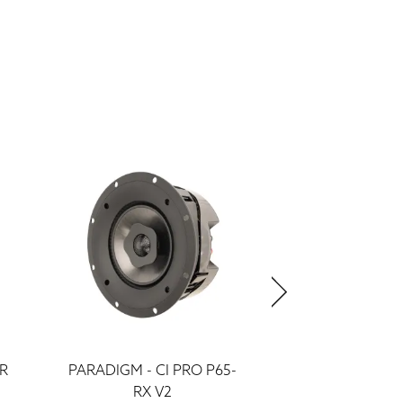
-R
PARADIGM - CI PRO P65-
PARADIGM - CI
RX V2
V2