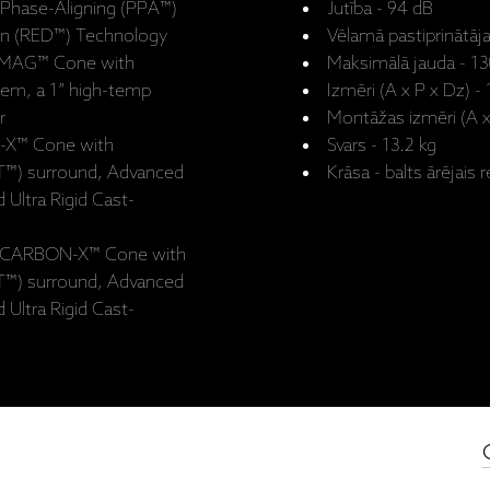
 Phase-Aligning (PPA™)
Jutība - 94 dB
on (RED™) Technology
Vēlamā pastiprinātāja
AL-MAG™ Cone with
Maksimālā jauda - 1
m, a 1” high-temp
Izmēri (A x P x Dz) 
r
Montāžas izmēri (A x
N-X™ Cone with
Svars - 13.2 kg
T™) surround, Advanced
Krāsa - balts ārējais
ltra Rigid Cast-
m) CARBON-X™ Cone with
T™) surround, Advanced
ltra Rigid Cast-