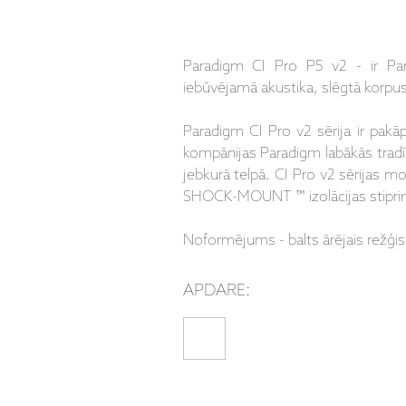
Paradigm CI Pro P5 v2 - ir Par
iebūvējamā akustika, slēgtā korpu
Paradigm CI Pro v2 sērija ir pakā
kompānijas Paradigm labākās tradīc
jebkurā telpā. CI Pro v2 sērijas mo
SHOCK-MOUNT ™ izolācijas stiprinā
Noformējums - balts ārējais režģis
APDARE: