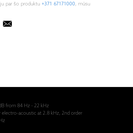
iju par šo produktu
+371 67171000
, mūsu
 dB from 84 Hz - 22 kHz
 electro-acoustic at 2.8 kHz, 2nd order
 Hz