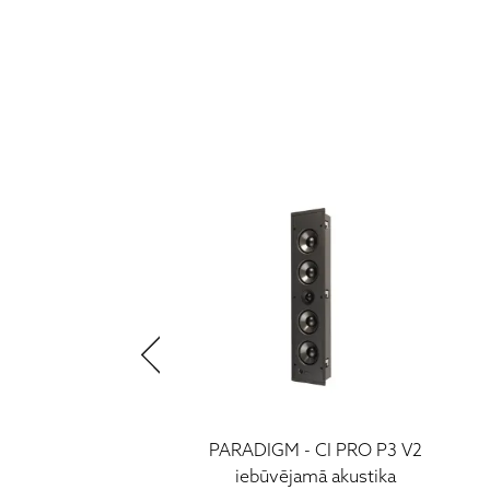
M - CI PRO P1 V2
PARADIGM - CI PRO P3 V2
ējamā akustika
iebūvējamā akustika