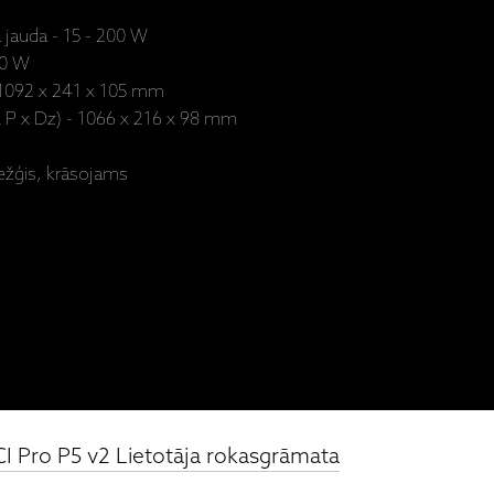
 jauda - 15 - 200 W
30 W
- 1092 x 241 x 105 mm
 P x Dz) - 1066 x 216 x 98 mm
 režģis, krāsojams
CI Pro P5 v2 Lietotāja rokasgrāmata