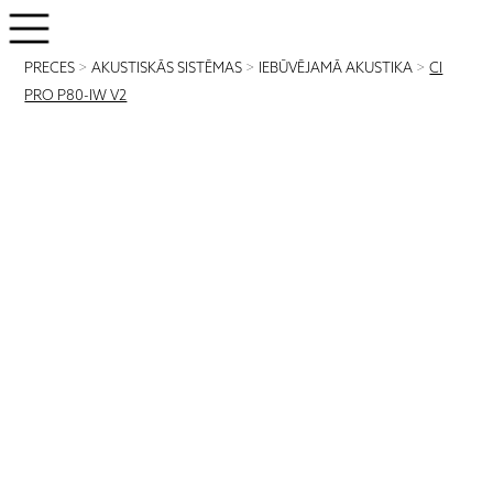
PRECES
>
AKUSTISKĀS SISTĒMAS
>
IEBŪVĒJAMĀ AKUSTIKA
>
CI
PRO P80-IW V2