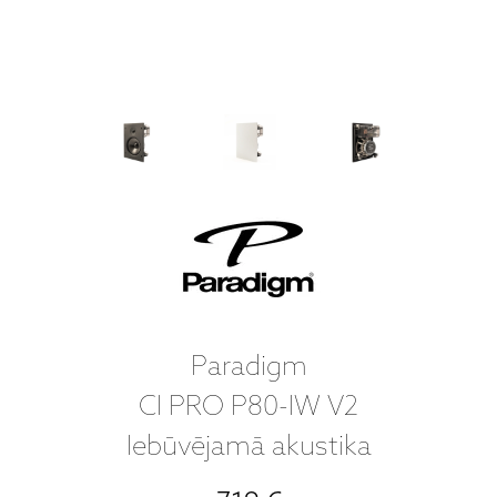
Paradigm
CI PRO P80-IW V2
Iebūvējamā akustika