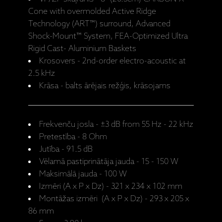
Cone with overmolded Active Ridge
Technology (ART™) surround, Advanced
Shock-Mount™ System, FEA-Optimized Ultra
Rigid Cast- Aluminium Baskets
Krosovers - 2nd-order electro-acoustic at
2.5 kHz
Krāsa - balts ārējais režģis, krāsojams
Frekvenču josla - ±3 dB from 55 Hz - 22 kHz
Pretestība - 8 Ohm
Jutība - 91.5 dB
Vēlamā pastiprinātāja jauda - 15 - 150 W
Maksimālā jauda - 100 W
Izmēri (A x P x Dz) - 321 x 234 x 102 mm
Montāžas izmēri (A x P x Dz) - 293 x 205 x
86 mm