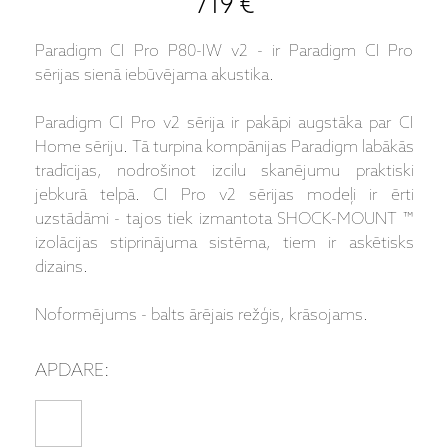
719 €
Paradigm CI Pro P80-IW v2 - ir Paradigm CI Pro
sērijas sienā iebūvējama akustika.
Paradigm CI Pro v2 sērija ir pakāpi augstāka par CI
Home sēriju. Tā turpina kompānijas Paradigm labākās
tradīcijas, nodrošinot izcilu skanējumu praktiski
jebkurā telpā. CI Pro v2 sērijas modeļi ir ērti
uzstādāmi - tajos tiek izmantota SHOCK-MOUNT ™
izolācijas stiprinājuma sistēma, tiem ir askētisks
dizains.
Noformējums - balts ārējais režģis, krāsojams.
APDARE: