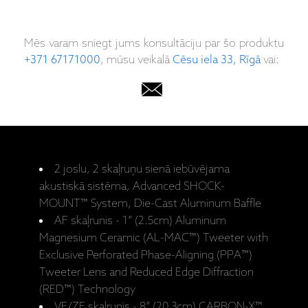
Mēs varam sniegt jums konsultāciju par šo produktu
+371 67171000
, mūsu veikalā
Cēsu iela 33, Rīgā
vai:
2 joslu, 2 skaļruņu sienā iebūvējama
akustiskā sistēma, Advanced SHOCK-
MOUNT™ System, Die-Cast Aluminum Baffle
AF skaļrunis - 1” (2.5cm) Aluminum
Magnesium Ceramic (AL-MAC™) Tweeter with
Exclusive Perforated Phase-Aligning (PPA™)
Tweeter Lens and Reduced Edge Diffraction
(RED™) Technology
VF/ZF skaļrunis - 8” (20.3cm) CARBON-X™