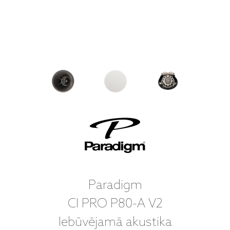
Paradigm
CI PRO P80-A V2
Iebūvējamā akustika