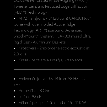
Exclusive Perforated Phase-Aligning (PPA™)
Tweeter Lens and Reduced Edge Diffraction
(RED™) Technology
VF/ZF skaļrunis - 8” (20.3cm) CARBON-X™
Cone with overmolded Active Ridge
Technology (ART™) surround, Advanced
Shock-Mount™ System, FEA-Optimized Ultra
Rigid Cast- Aluminium Baskets
Krosovers - 2nd-order electro-acoustic at
2.0 kHz
Krāsa - balts ārējais režģis, krāsojams
Frekvenču josla - ±3 dB from 58 Hz - 22
kHz
Pretestība - 8 Ohm
Jutība - 93 dB
Vēlamā pastiprinātāja jauda - 15 - 110 W