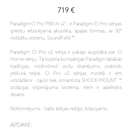
719 €
Paradigm CI Pro P80-A v2 - ir Paradigm CI Pro sērijas
griestu iebūvējamā akustika, apaļas formas, ar 30°
nobīdītu virzienu, SoundField ™.
Paradigm CI Pro v2 sērija ir pakāpi augstāka par CI
Home sēriju. Tā turpina kompānijas Paradigm labākās
tradīcijas, nodrošinot izcilu skanējumu praktiski
jebkurā telpā. CI Pro v2 sērijas modeļi ir ērti
uzstādāmi - tajos tiek izmantota SHOCK-MOUNT ™
izolācijas stiprinājuma sistēma, tiem ir askētisks
dizains.
Noformējums - balts ārējais režģis, krāsojams.
APDARE: