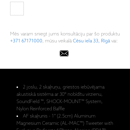
Mēs varam sniegt jums konsultāciju par šo produktu
+371 67171000
, mūsu veikalā
Cēsu iela 33, Rīgā
vai:
2 joslu, 2 skaļruņu, griestos iebūvējama
akustiskā sistēma ar 30° nobīdītu virzienu,
SoundField ™, SHOCK-MOUNT™ System,
Nylon Reinforced Baffle
AF skaļrunis - 1” (2.5cm) Aluminum
Magnesium Ceramic (AL-MAC™) Tweeter with