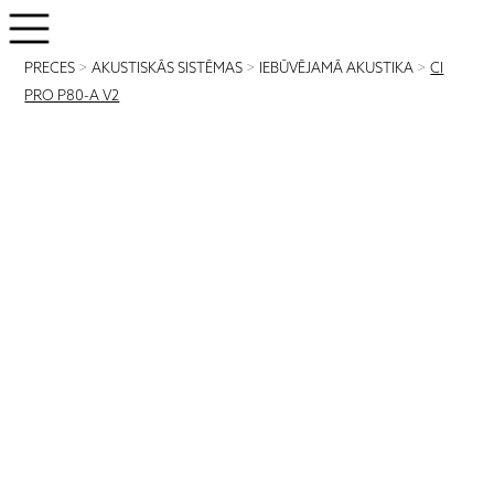
PRECES
>
AKUSTISKĀS SISTĒMAS
>
IEBŪVĒJAMĀ AKUSTIKA
>
CI
PRO P80-A V2