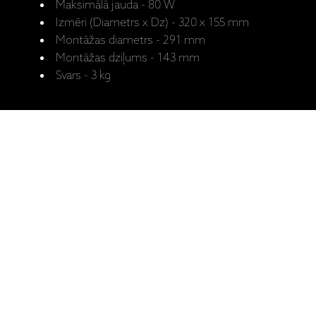
Maksimālā jauda - 80 W
Izmēri (Diametrs x Dz) - 320 x 155 mm
Montāžas diametrs - 291 mm
Montāžas dziļums - 143 mm
Svars - 3 kg
Ražotāja
CI Pro P80-A v2
mājaslapa: CI
Lietotāja
Pro P80-A v2
rokasgrāmata
Saistītie produkti