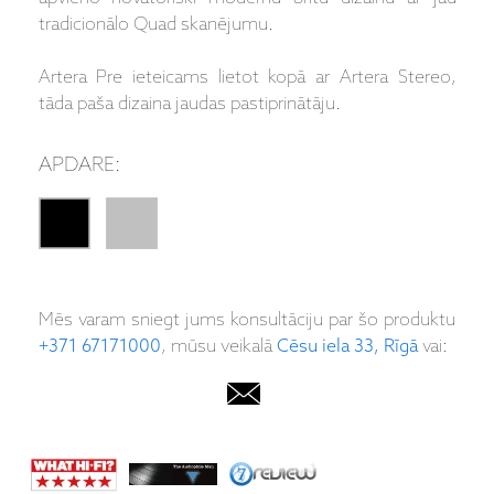
tradicionālo Quad skanējumu.
Artera Pre ieteicams lietot kopā ar Artera Stereo,
tāda paša dizaina jaudas pastiprinātāju.
APDARE:
Mēs varam sniegt jums konsultāciju par šo produktu
+371 67171000
, mūsu veikalā
Cēsu iela 33, Rīgā
vai: