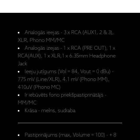
Analogās ieejas - 3 x RCA (AUX1, 2 & 3),
XLR, Phono MM/MC
Analogās izejas - 1 x RCA (PRE OUT), 1 x
RCA(AUX), 1 x XLR,1 x 6.35mm Headphone
Jack
Ieeju jutīgums (Vol = 84, Vout = 0 dBu) -
775 mV (Line/XLR), 4.1 mV (Phono MM),
410uV (Phono MC)
Ir iebūvēts fono priekšpastiprinātājs -
MM/MC
Krāsa - melns, sudraba
Pastiprinājums (max, Volume = 100) - + 8