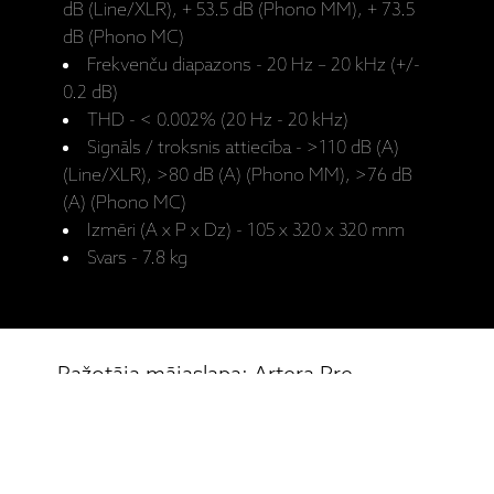
dB (Line/XLR), + 53.5 dB (Phono MM), + 73.5
dB (Phono MC)
Frekvenču diapazons - 20 Hz – 20 kHz (+/-
0.2 dB)
THD - < 0.002% (20 Hz - 20 kHz)
Signāls / troksnis attiecība - >110 dB (A)
(Line/XLR), >80 dB (A) (Phono MM), >76 dB
(A) (Phono MC)
Izmēri (A x P x Dz) - 105 x 320 x 320 mm
Svars - 7.8 kg
Ražotāja mājaslapa: Artera Pre