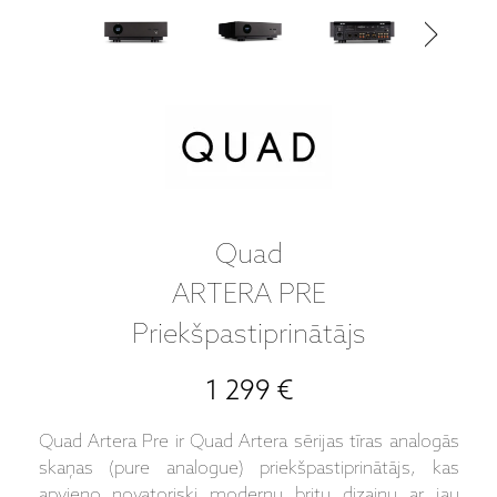
Quad
ARTERA PRE
Priekšpastiprinātājs
1 299 €
Quad Artera Pre ir Quad Artera sērijas tīras analogās
skaņas (pure analogue) priekšpastiprinātājs, kas
apvieno novatoriski modernu britu dizainu ar jau