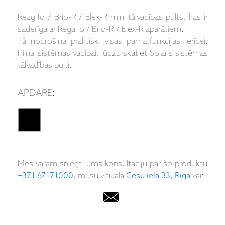
Reag Io / Brio-R / Elex-R mini tālvadības pults, kas ir
saderīga ar Rega Io / Brio-R / Elex-R aparātiem.
Tā nodrošina praktiski visas pamatfunkcijas ierīcei.
Pilnai sistēmas vadībai, lūdzu skatiet Solaris sistēmas
tālvadības pulti.
APDARE:
Mēs varam sniegt jums konsultāciju par šo produktu
+371 67171000
, mūsu veikalā
Cēsu iela 33, Rīgā
vai: