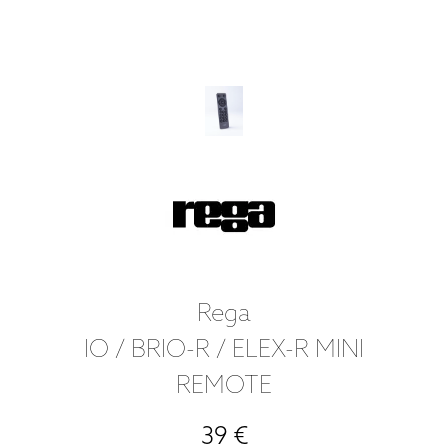
Rega
IO / BRIO-R / ELEX-R MINI
REMOTE
39 €