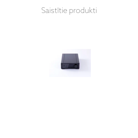
Saistītie produkti
REGA - IO
stereo
pastiprinātājs
599 €