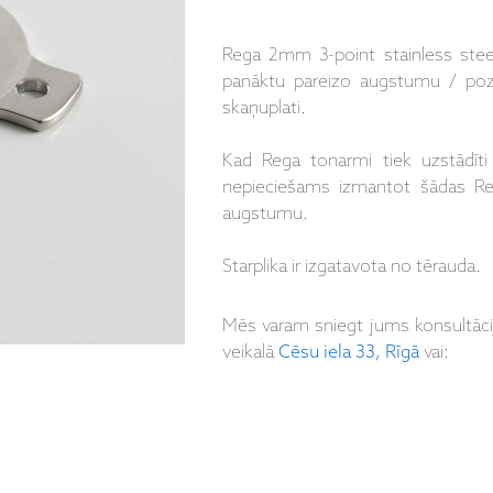
Rega 2mm 3-point stainless steel
panāktu pareizo augstumu / pozī
skaņuplati.
Kad Rega tonarmi tiek uzstādīti
nepieciešams izmantot šādas Reg
augstumu.
Starplika ir izgatavota no tērauda.
Mēs varam sniegt jums konsultāc
veikalā
Cēsu iela 33, Rīgā
vai: