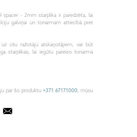
 spacer - 2mm starplika ir paredzēta, lai
ciju galviņai un tonarmam attiecībā pret
 uz citu ražotāju atskaņotājiem, var būt
a starplikas, lai iegūtu pareizo tonarma
iju par šo produktu
+371 67171000
, mūsu