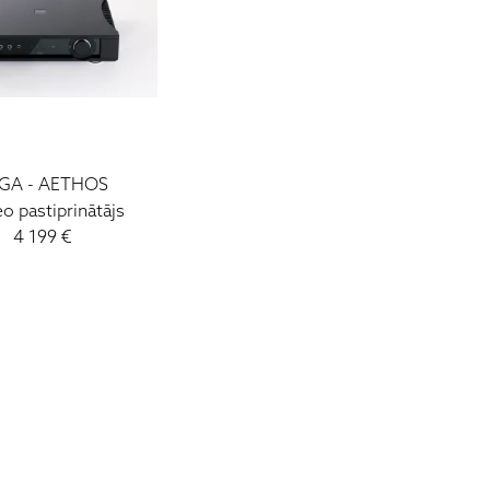
GA - AETHOS
eo pastiprinātājs
4 199 €