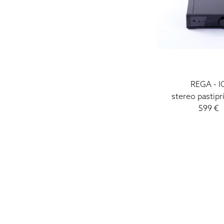
REGA - I
stereo pastipr
599 €
HIGH FIDELITY
CĒSU IELA 33
LV-1012 RIGA
+371 29372065