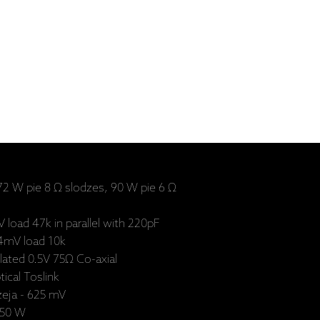
 72 W pie 8 Ω slodzes, 90 W pie 6 Ω
 load 47k in parallel with 220pF
64mV load 10k
olated 0.5V 75Ω Co-axial
ical Toslink
izeja - 625 mV
 250 W