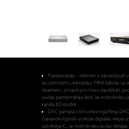
Pastiprinātājs - inženieri ir pārveidojuši
lai optimizētu veiktspēju. MK4 balstās uz 
dizainiem, izmantojot mūsu daudzkārt go
jaudas pastiprinātāja ķēdi, lai nodrošinātu
kanālā 8Ω slodzē.
DAC pamatā ir ļoti veiksmīga Rega DA
Galvaniski/optiski izolētās digitālās ieeja
uztvērēja IC, lai nodrošinātu izcilas detaļa