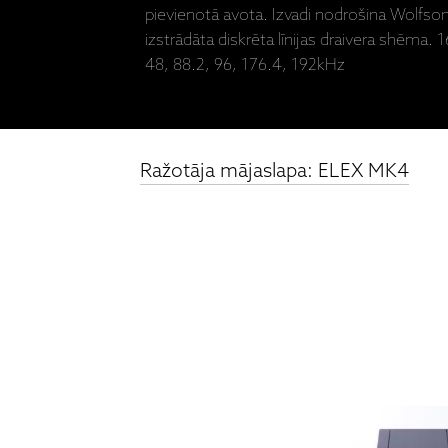
pievienotā avota. Izvadi nodrošina Wolfs
izstrādāta diskrēta līnijas draivera shēma. 16
48, 88.2, 96, 176.4, 192kHz
Ražotāja mājaslapa: ELEX MK4