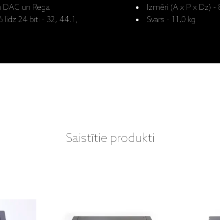
on DAC un Rega
Izmēri (A x P x Dz) 
 līdz 24 biti - 32, 44.1,
Svars - 11,0 kg
Saistītie produkti