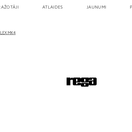
RAŽOTĀJI
ATLAIDES
JAUNUMI
ELEX MK4