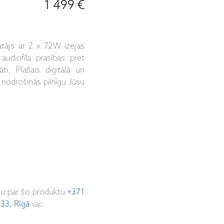
1 499 €
tājs ar 2 x 72W izejas
udiofīla prasības pret
ti. Plašais digitālā un
 nodrošinās pilnīgu Jūsu
ju par šo produktu
+371
 33, Rīgā
vai: