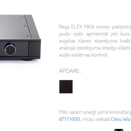
Rega ELEX MK4 stereo pastiprinā
jaudu spēs apmierināt jeb kura a
augstas klases skanējuma kvalitā
analogā pieslēguma iespēju klāsts
audio sistēmas kontroli.
APDARE:
Mēs varam sniegt jums konsultāci
67171000
, mūsu veikalā
Cēsu iela