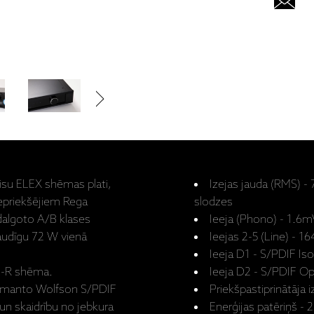
 visu ELEX shēmas plati,
Izejas jauda (RMS) -
iepriekšējiem Rega
slodzes
dalgoto A/B klases
Ieeja (Phono) - 1.6mV
 jaudīgu 72 W vienā
Ieejas 2-5 (Line) - 1
Ieeja D1 - S/PDIF Is
C-R shēma.
Ieeja D2 - S/PDIF Opt
s izmanto Wolfson S/PDIF
Priekšpastiprinātāja 
s un skaidrību no jebkura
Enerģijas patēriņš -