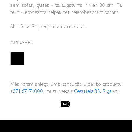
zem sofas, gultas - tā augstums ir vien 30 cm. Tā
teikt - ierobežotai telpai, bet neierobežotam basam.
Slim Bass 8 ir pieejams melnā krāsā.
APDARE:
Mēs varam sniegt jums konsultāciju par šo produktu
+371 67171000
, mūsu veikalā
Cēsu iela 33, Rīgā
vai: