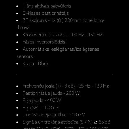
Plāns aktīvais sabvūferis
D-klases pastiprinātājs
ZF skaļrunis - 1x (8") 200mm cone long-
throw
Krosovera diapazons - 100 Hz - 150 Hz
Fāzes invertorslēdzis
Automātisks ieslēgšanas/izslēgšanas
sensors
Krāsa - Black
Frekvenču josla (+/- 3 dB) - 35 Hz - 120 Hz
Pastiprinātāja jauda - 200 W
Pīķa jauda - 400 W
Pīķa SPL - 108 dB
Lineārās ieejas jutība - 200 mV
Signāla un trokšņa attiecība (S / N) ≧ 85 dB