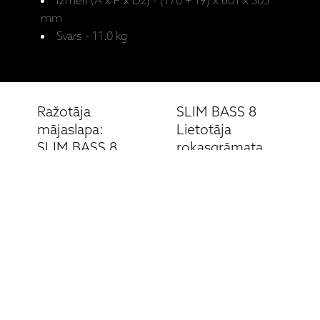
Izmēri (A x P x Dz) - (170 + 19) x 601 x 305
mm
Svars - 11.0 kg
Ražotāja
SLIM BASS 8
mājaslapa:
Lietotāja
SLIM BASS 8
rokasgrāmata
Saistītie produkti