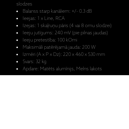
slodzes
Balanss starp kanāliem: +/- 0.3 dB
Ieejas: 1 x Line, RCA
Izejas: 1 skaļruņu pāris (4 vai 8 omu slodzei)
Ieeju jutīgums: 240 mV (pie pilnas jaudas)
Ieeju pretestība: 100 kOmi
Maksimāli patērējamā jauda: 200 W
Izmēri (A x P x Dz): 220 x 460 x 530 mm
Svars: 32 kg
Apdare: Matēts alumīnijs, Melns lakots
Silver Signature versijā tiek izmantoti:
Speciāli izstrādāti SHiB vara / vara
starpposmu un izejas transformatori
Audio Note (UK) IHiB vara / vara PSU
droseles un barošanas transformatori
Audio Note (UK) AN-Vx sudraba starpbloku