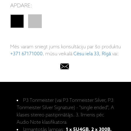
APDARE:
Mēs varam sniegt jums konsultāciju par šo produktu
+371 67171000
, mūsu veikalā
Cēsu iela 33, Rīgā
vai:
P3 Tonmeister (vai P3 Tonmeister Silver, P3
Tonmeister Silver Signature) - "single ended", A
klases stereo pastiprinātājs. 3. līmenis pēc
Audio Note klasifikatora
Izmantotās lampas:
1 x 5U4GB, 2 x 300B,