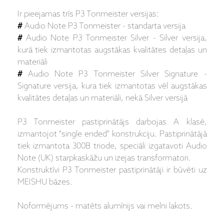
Ir pieejamas trīs P3 Tonmeister versijas:
#
Audio Note P3 Tonmeister - standarta versija
#
Audio Note P3 Tonmeister Silver - Silver versija,
kurā tiek izmantotas augstākas kvalitātes detaļas un
materiāli
#
Audio Note P3 Tonmeister Silver Signature -
Signature versija, kura tiek izmantotas vēl augstākas
kvalitātes detaļas un materiāli, nekā Silver versijā
P3 Tonmeister pastiprinātājs darbojas A klasē,
izmantojot "single ended" konstrukciju. Pastiprinātājā
tiek izmantota 300B triode, speciāli izgatavoti Audio
Note (UK) starpkaskāžu un izejas transformatori.
Konstruktīvi P3 Tonmeister pastiprinātāji ir būvēti uz
MEISHU bāzes.
Noformējums - matēts alumīnijs vai melni lakots.