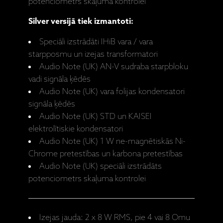
potenciometrs skaļuma kontrolei
Silver versijā tiek izmantoti:
Speciāli izstrādāti IHiB vara / vara
starpposmu un izejas transformatori
Audio Note (UK) AN-V sudraba starpbloku
vadi signāla ķēdēs
Audio Note (UK) vara folijas kondensatori
signāla ķēdēs
Audio Note (UK) STD un KAISEI
elektrolītiskie kondensatori
Audio Note (UK) 1 W ne-magnētiskās Ni-
Chrome pretestības un karbona pretestības
Audio Note (UK) speciāli izstrādāts
potenciometrs skaļuma kontrolei
Izejas jauda: 2 x 8 W RMS, pie 4 vai 8 Omu