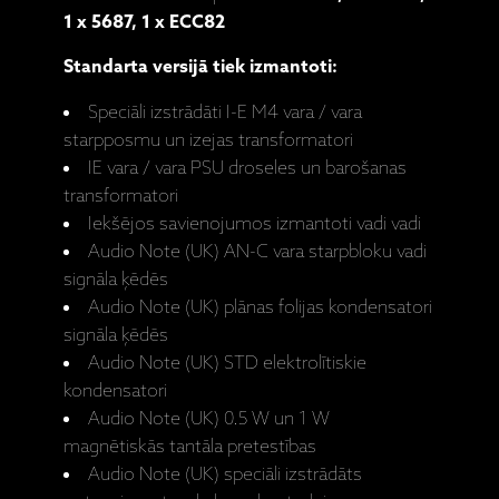
1 x 5687, 1 x ECC82
Standarta versijā tiek izmantoti:
Speciāli izstrādāti I-E M4 vara / vara
starpposmu un izejas transformatori
IE vara / vara PSU droseles un barošanas
transformatori
Iekšējos savienojumos izmantoti vadi vadi
Audio Note (UK) AN-C vara starpbloku vadi
signāla ķēdēs
Audio Note (UK) plānas folijas kondensatori
signāla ķēdēs
Audio Note (UK) STD elektrolītiskie
kondensatori
Audio Note (UK) 0.5 W un 1 W
magnētiskās tantāla pretestības
Audio Note (UK) speciāli izstrādāts