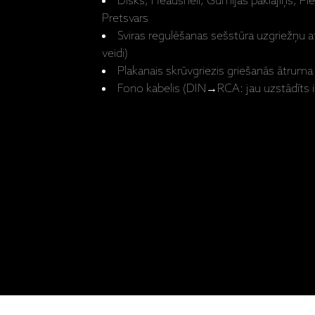
Disks, Headshell, Gumijas paklājiņš, Pie
Pretsvars
Sviras regulēšanas sešstūra uzgriežņu 
veidi)
Plakanais skrūvgriezis griešanās ātruma
Fono kabelis (DIN→RCA: jau uzstādīts ie