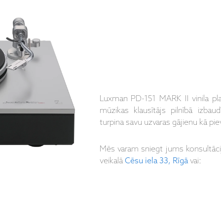
Luxman PD-151 MARK II vinila plaš
mūzikas klausītājs pilnībā izbau
turpina savu uzvaras gājienu kā pi
Mēs varam sniegt jums konsultāc
veikalā
Cēsu iela 33, Rīgā
vai: