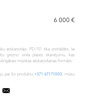
6 000 €
u atskaņotājs. PD-151 tika izstrādāts, lai
dītu grezno vinila plates skanējumu, kas
evilcīgākais mūzikas atskaņošanas formāts.
iju par šo produktu
+371 67171000
, mūsu