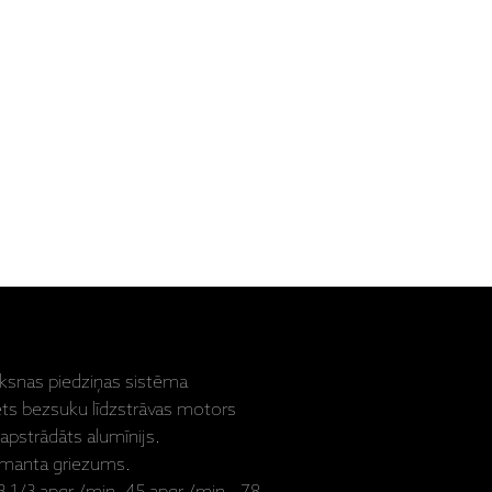
iksnas piedziņas sistēma
ts bezsuku līdzstrāvas motors
apstrādāts alumīnijs.
imanta griezums.