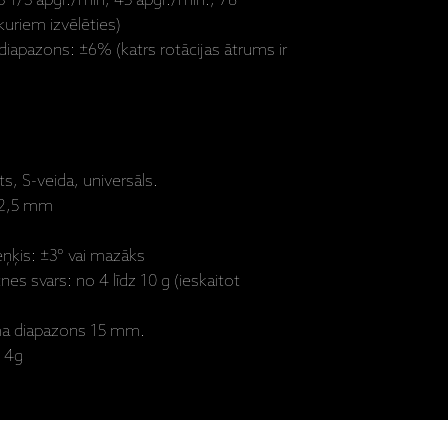
3 1/3 apgr./min, 45 apgr./min., 78
kuriem izvēlēties)
iapazons: ±6% (katrs rotācijas ātrums ir
ts, S-veida, universāls.
22,5 mm
eņķis: ±3° vai mazāks
s svars: no 4 līdz 10 g (ieskaitot
a diapazons 15 mm.
z 4g