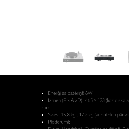
Enerģijas patēriņš 6W
Izmēri (P x A xD): 465 × 133 (līdz diska 
mm
Svars: 15,8 kg , 17,2 kg (ar putekļu pārs
Piederumi: