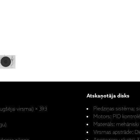
Atskaņotāja disks
Piedziņas sistēma: s
augšējai virsmai) × 393
Motors: PID kontrolē
Materiāls: mehāniski 
egu)
Virsmas apstrāde: D