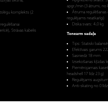
Apgriezienu skaits: 3
dziņas siksna,
apgr./min (3 ātrumi, no 
Ātruma regulēšanas d
atslēgu komplekts (2
regulējams neatkarīgi)
Diska svars: 4,0 kg
 regulēšanai
rīcē), Strāvas kabelis
Tonearm sadaļa
Tips: Statiski balansē
Efektīvais garums 2
Sasniedz 18 mm
Izsekošanas kļūdas l
Piemērojamais kasetne
headshell 17 līdz 23 g)
Regulējams augstum
Anti-skating no 0 līd