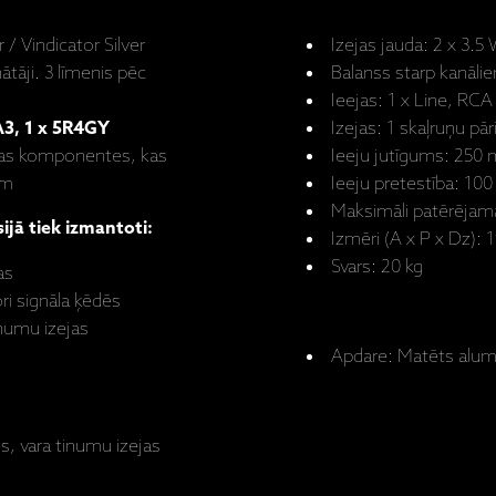
 / Vindicator Silver
Izejas jauda: 2 x 3.
ātāji. 3 līmenis pēc
Balanss starp kanālie
Ieejas: 1 x Line, RCA
A3,
1 x 5R4GY
Izejas: 1 skaļruņu pār
otas komponentes, kas
Ieeju jutīgums: 250 m
em
Ieeju pretestība: 10
Maksimāli patērējam
sijā tiek izmantoti:
Izmēri (A x P x Dz):
Svars: 20 kg
as
ri signāla ķēdēs
inumu izejas
Apdare: Matēts alumī
s, vara tinumu izejas