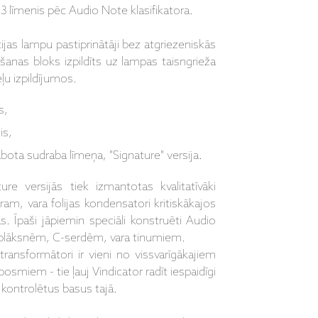
 3 līmenis pēc Audio Note klasifikatora.
cijas lampu pastiprinātāji bez atgriezeniskās
anas bloks izpildīts uz lampas taisngrieža
ļu izpildījumos.
s,
is,
abota sudraba līmeņa, "Signature" versija.
ure versijās tiek izmantotas kvalitatīvāki
m, vara folijas kondensatori kritiskākajos
. Īpaši jāpiemin speciāli konstruēti Audio
B plāksnēm, C-serdēm, vara tinumiem.
ransformātori ir vieni no vissvarīgākajiem
osmiem - tie ļauj Vindicator radīt iespaidīgi
 kontrolētus basus tajā.