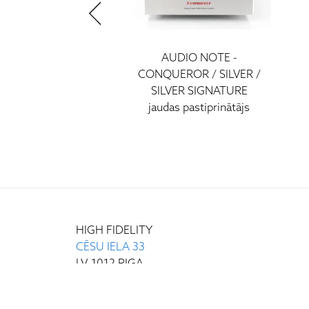
OTE - PALADIN /
AUDIO NOTE -
VER / SILVER
CONQUEROR / SILVER /
IGNATURE
SILVER SIGNATURE
 pastiprinātājs
jaudas pastiprinātājs
HIGH FIDELITY
CĒSU IELA 33
LV-1012 RIGA
+371 29372065