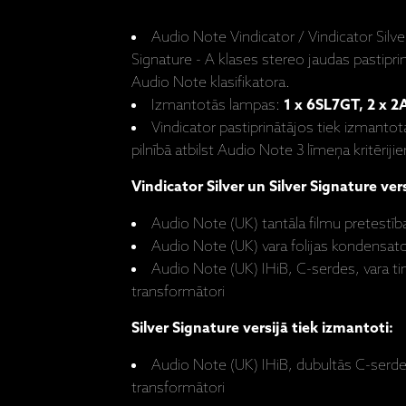
Audio Note Vindicator / Vindicator Silver
Signature - A klases stereo jaudas pastiprin
Audio Note klasifikatora.
Izmantotās lampas:
1 x 6SL7GT, 2 x 2
Vindicator pastiprinātājos tiek izmant
pilnībā atbilst Audio Note 3 līmeņa kritēriji
Vindicator Silver un Silver Signature ver
Audio Note (UK) tantāla filmu pretestīb
Audio Note (UK) vara folijas kondensato
Audio Note (UK) IHiB, C-serdes, vara t
transformātori
Silver Signature versijā tiek izmantoti:
Audio Note (UK) IHiB, dubultās C-serde
transformātori