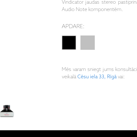
Vindicator jaudas stereo pastiprinā
Audio Note komponentēm.
APDARE:
Mēs varam sniegt jums konsultāc
veikalā
Cēsu iela 33, Rīgā
vai: