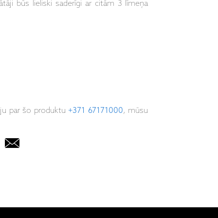
tāji būs lieliski saderīgi ar citām 3 līmeņa
iju par šo produktu
+371 67171000
, mūsu