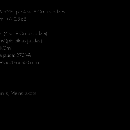
5 W RMS, pie 4 vai 8 Omu slodzes
m: +/- 0.3 dB
is (4 vai 8 Omu slodzei)
V (pie pilnas jaudas)
0 kOmi
ā jauda: 270 VA
 195 x 205 x 500 mm
nijs, Melns lakots