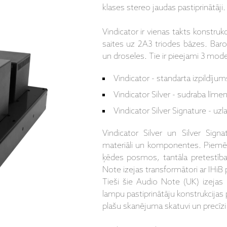
klases stereo jaudas pastiprinātāji.
Vindicator ir vienas takts konstruk
saites uz 2A3 triodes bāzes. Baroš
un droseles. Tie ir pieejami 3 mode
Vindicator - standarta izpildījum
Vindicator Silver - sudraba līmen
Vindicator Silver Signature - uzl
Vindicator Silver un Silver Signat
materiāli un komponentes. Piemēra
ķēdes posmos, tantāla pretestības
Note izejas transformātori ar IHi
Tieši šie Audio Note (UK) izejas t
lampu pastiprinātāju konstrukcijas p
plašu skanējuma skatuvi un precīzi