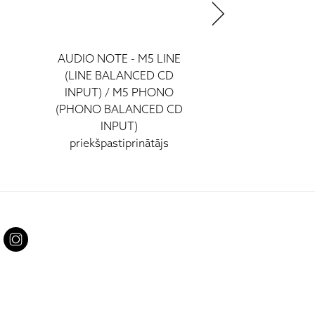
AUDIO NOTE - M5 LINE
AUDIO NOTE -
s
(LINE BALANCED CD
fono priekšpast
INPUT) / M5 PHONO
(PHONO BALANCED CD
INPUT)
priekšpastiprinātājs