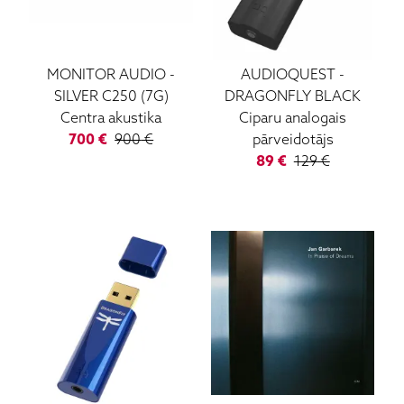
MONITOR AUDIO
-
AUDIOQUEST
-
SILVER C250 (7G)
DRAGONFLY BLACK
Centra akustika
Ciparu analogais
700
€
900
€
pārveidotājs
89
€
129
€