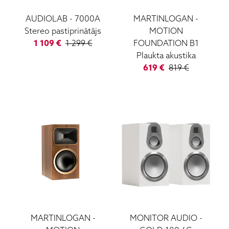
AUDIOLAB
-
7000A
MARTINLOGAN
-
Stereo pastiprinātājs
MOTION
1 109
€
1 299
€
FOUNDATION B1
Plaukta akustika
619
€
819
€
MARTINLOGAN
-
MONITOR AUDIO
-