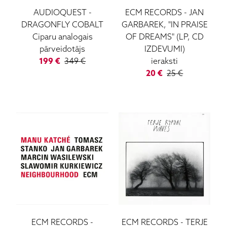
AUDIOQUEST
-
ECM RECORDS
-
JAN
DRAGONFLY COBALT
GARBAREK, "IN PRAISE
Ciparu analogais
OF DREAMS" (LP, CD
pārveidotājs
IZDEVUMI)
199
€
349
€
ieraksti
20
€
25
€
ECM RECORDS
-
ECM RECORDS
-
TERJE