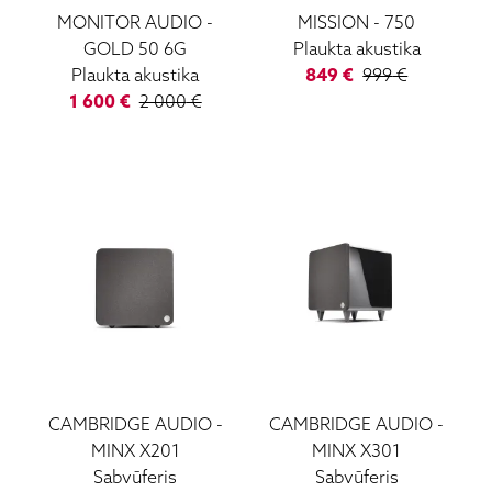
MONITOR AUDIO
-
MISSION
-
750
GOLD 50 6G
Plaukta akustika
Plaukta akustika
849
€
999
€
1 600
€
2 000
€
CAMBRIDGE AUDIO
-
CAMBRIDGE AUDIO
-
MINX X201
MINX X301
Sabvūferis
Sabvūferis