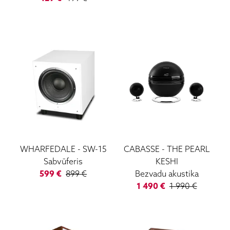
WHARFEDALE
-
SW-15
CABASSE
-
THE PEARL
Sabvūferis
KESHI
599
€
899
€
Bezvadu akustika
1 490
€
1 990
€