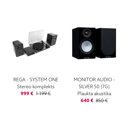
REGA
-
SYSTEM ONE
MONITOR AUDIO
-
Stereo komplekts
SILVER 50 (7G)
999
€
1 199
€
Plaukta akustika
640
€
850
€