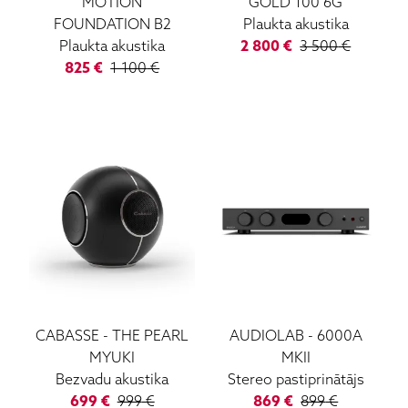
MOTION
GOLD 100 6G
FOUNDATION B2
Plaukta akustika
Plaukta akustika
2 800
€
3 500
€
825
€
1 100
€
CABASSE
-
THE PEARL
AUDIOLAB
-
6000A
MYUKI
MKII
Bezvadu akustika
Stereo pastiprinātājs
699
€
999
€
869
€
899
€