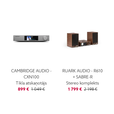
CAMBRIDGE AUDIO
-
RUARK AUDIO
-
R610
CXN100
+ SABRE-R
Tīkla atskaņotājs
Stereo komplekts
899
€
1 049
€
1 799
€
2 198
€