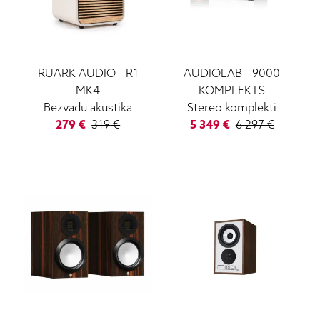
RUARK AUDIO
-
R1
AUDIOLAB
-
9000
MK4
KOMPLEKTS
Bezvadu akustika
Stereo komplekti
279
€
319
€
5 349
€
6 297
€