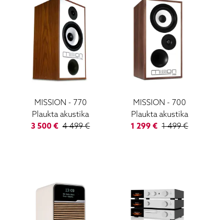
MISSION
-
770
MISSION
-
700
Plaukta akustika
Plaukta akustika
3 500
€
4 499
€
1 299
€
1 499
€