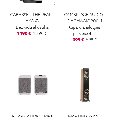
CABASSE
-
THE PEARL
CAMBRIDGE AUDIO
-
AKOYA
DACMAGIC 200M
Bezvadu akustika
Ciparu analogais
1 190
€
1 590
€
pārveidotājs
399
€
599
€
RUARK AUDIO
-
MR1
MARTINLOGAN
-