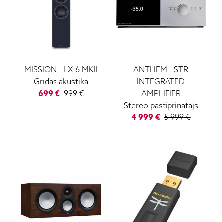
MISSION
-
LX-6 MKII
ANTHEM
-
STR
Grīdas akustika
INTEGRATED
699
€
999
€
AMPLIFIER
Stereo pastiprinātājs
4 999
€
5 999
€