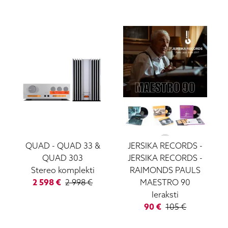
QUAD
-
QUAD 33 &
JERSIKA RECORDS
-
QUAD 303
JERSIKA RECORDS -
Stereo komplekti
RAIMONDS PAULS
2 598
€
2 998
€
MAESTRO 90
Ieraksti
90
€
105
€