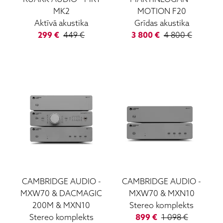
MK2
MOTION F20
Aktīvā akustika
Grīdas akustika
299
€
449
€
3 800
€
4 800
€
CAMBRIDGE AUDIO
-
CAMBRIDGE AUDIO
-
MXW70 & DACMAGIC
MXW70 & MXN10
200M & MXN10
Stereo komplekts
Stereo komplekts
899
€
1 098
€