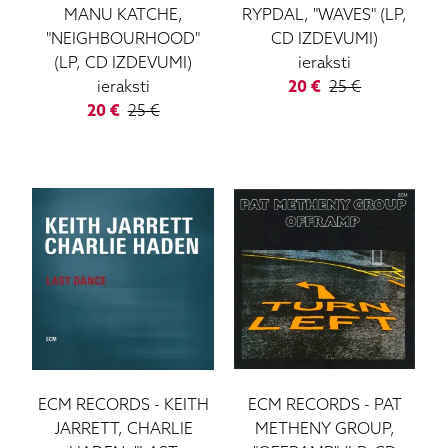
MANU KATCHE,
RYPDAL, "WAVES" (LP,
"NEIGHBOURHOOD"
CD IZDEVUMI)
(LP, CD IZDEVUMI)
ieraksti
ieraksti
20
€
25
€
20
€
25
€
ECM RECORDS
-
KEITH
ECM RECORDS
-
PAT
JARRETT, CHARLIE
METHENY GROUP,