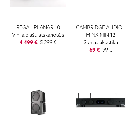
REGA
-
PLANAR 10
CAMBRIDGE AUDIO
-
Vinila plašu atskaņotājs
MINX MIN 12
4 499
€
5 299
€
Sienas akustika
69
€
99
€