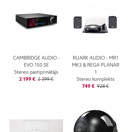
CAMBRIDGE AUDIO
-
RUARK AUDIO
-
MR1
EVO 150 SE
MK3 & REGA PLANAR
Stereo pastiprinātājs
1
2 199
€
2 399
€
Stereo komplekts
749
€
928
€