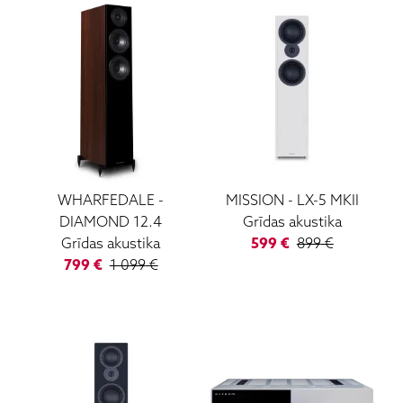
WHARFEDALE
-
MISSION
-
LX-5 MKII
DIAMOND 12.4
Grīdas akustika
Grīdas akustika
599
€
899
€
799
€
1 099
€