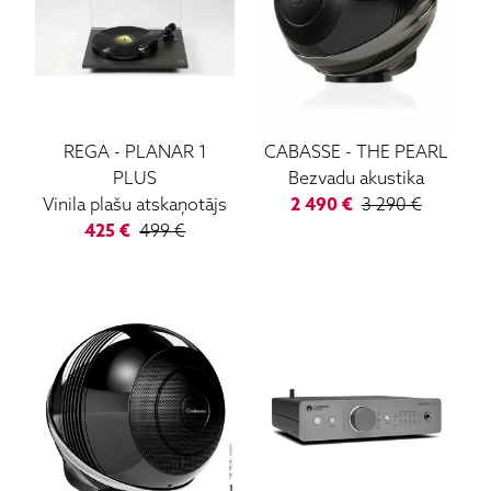
REGA
-
PLANAR 1
CABASSE
-
THE PEARL
PLUS
Bezvadu akustika
Vinila plašu atskaņotājs
2 490
€
3 290
€
425
€
499
€