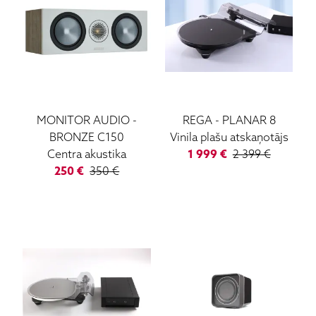
MONITOR AUDIO
-
REGA
-
PLANAR 8
BRONZE C150
Vinila plašu atskaņotājs
Centra akustika
1 999
€
2 399
€
250
€
350
€