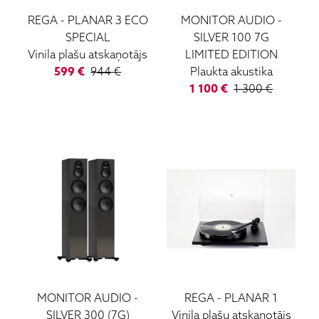
REGA
-
PLANAR 3 ECO
MONITOR AUDIO
-
SPECIAL
SILVER 100 7G
Vinila plašu atskaņotājs
LIMITED EDITION
599
€
944
€
Plaukta akustika
1 100
€
1 300
€
MONITOR AUDIO
-
REGA
-
PLANAR 1
SILVER 300 (7G)
Vinila plašu atskaņotājs