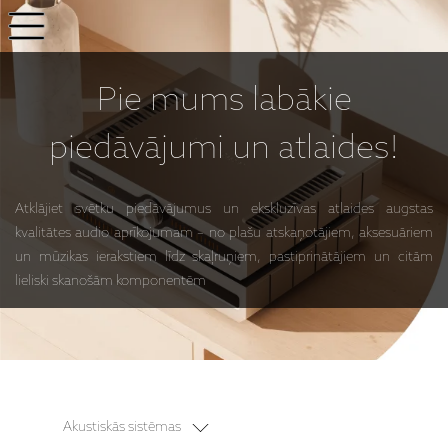
Pie mums
labākie
piedāvājumi
un atlaides!
Atklājiet svētku piedāvājumus un ekskluzīvas atlaides augstas
kvalitātes audio aprīkojumam – no plašu atskaņotājiem, aksesuāriem
un mūzikas ierakstiem līdz skaļruņiem, pastiprinātājiem un citām
lieliski skanošām komponentēm
Akustiskās sistēmas