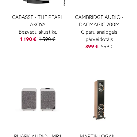
CABASSE
-
THE PEARL
CAMBRIDGE AUDIO
-
AKOYA
DACMAGIC 200M
Bezvadu akustika
Ciparu analogais
1 190
€
1 590
€
pārveidotājs
399
€
599
€
RUARK AUDIO
-
MR1
MARTINLOGAN
-