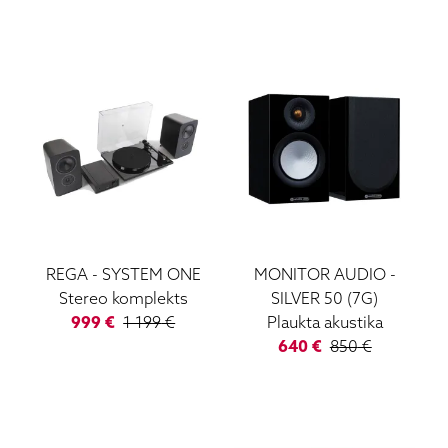
REGA
-
SYSTEM ONE
MONITOR AUDIO
-
Stereo komplekts
SILVER 50 (7G)
999
€
1 199
€
Plaukta akustika
640
€
850
€