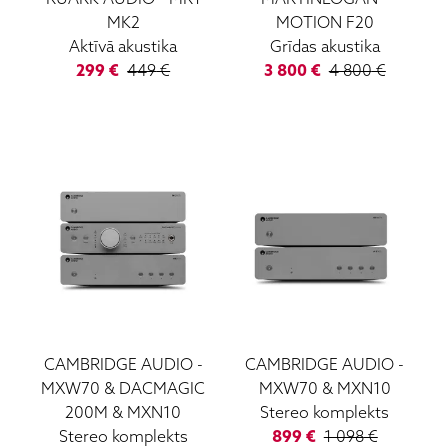
MK2
MOTION F20
Aktīvā akustika
Grīdas akustika
299
€
449
€
3 800
€
4 800
€
CAMBRIDGE AUDIO
-
CAMBRIDGE AUDIO
-
MXW70 & DACMAGIC
MXW70 & MXN10
200M & MXN10
Stereo komplekts
Stereo komplekts
899
€
1 098
€