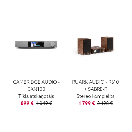
CAMBRIDGE AUDIO
-
RUARK AUDIO
-
R610
CXN100
+ SABRE-R
Tīkla atskaņotājs
Stereo komplekts
899
€
1 049
€
1 799
€
2 198
€