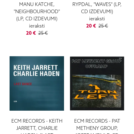
MANU KATCHE,
RYPDAL, "WAVES" (LP,
"NEIGHBOURHOOD"
CD IZDEVUMI)
(LP, CD IZDEVUMI)
ieraksti
ieraksti
20
€
25
€
20
€
25
€
ECM RECORDS
-
KEITH
ECM RECORDS
-
PAT
JARRETT, CHARLIE
METHENY GROUP,