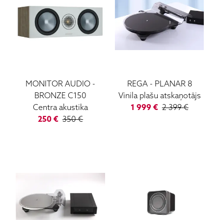
MONITOR AUDIO
-
REGA
-
PLANAR 8
BRONZE C150
Vinila plašu atskaņotājs
Centra akustika
1 999
€
2 399
€
250
€
350
€