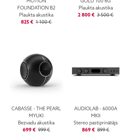
MOTION
GOLD 100 6G
FOUNDATION B2
Plaukta akustika
Plaukta akustika
2 800
€
3 500
€
825
€
1 100
€
CABASSE
-
THE PEARL
AUDIOLAB
-
6000A
MYUKI
MKII
Bezvadu akustika
Stereo pastiprinātājs
699
€
999
€
869
€
899
€