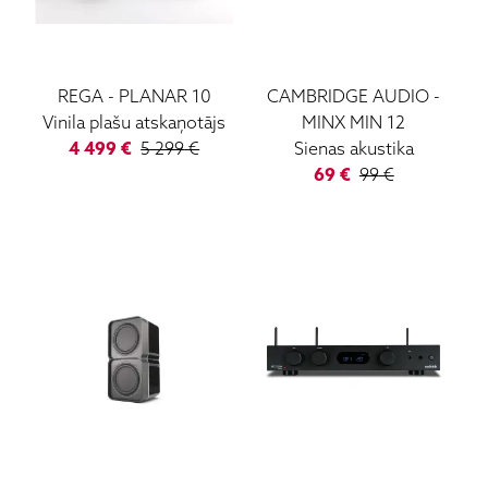
REGA
-
PLANAR 10
CAMBRIDGE AUDIO
-
Vinila plašu atskaņotājs
MINX MIN 12
4 499
€
5 299
€
Sienas akustika
69
€
99
€