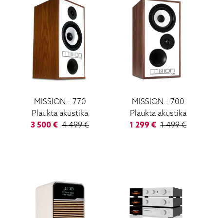
MISSION
-
770
MISSION
-
700
Plaukta akustika
Plaukta akustika
3 500
€
4 499
€
1 299
€
1 499
€