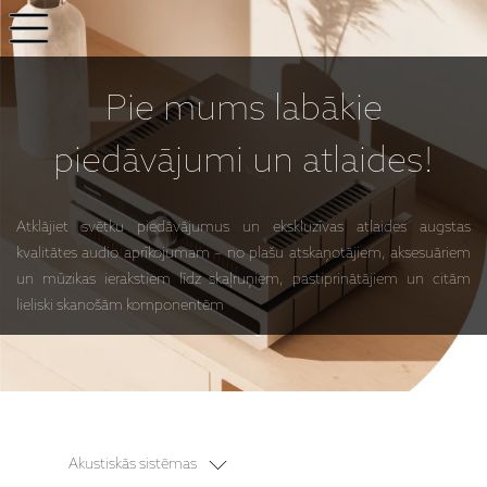
Pie mums
labākie
piedāvājumi
un atlaides!
Atklājiet svētku piedāvājumus un ekskluzīvas atlaides augstas
kvalitātes audio aprīkojumam – no plašu atskaņotājiem, aksesuāriem
un mūzikas ierakstiem līdz skaļruņiem, pastiprinātājiem un citām
lieliski skanošām komponentēm
Akustiskās sistēmas