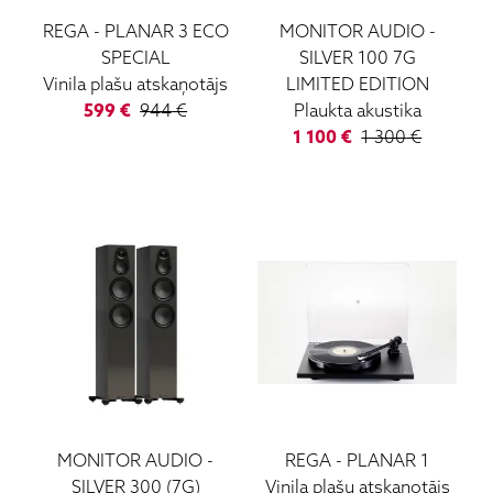
REGA
-
PLANAR 3 ECO
MONITOR AUDIO
-
SPECIAL
SILVER 100 7G
Vinila plašu atskaņotājs
LIMITED EDITION
599
€
944
€
Plaukta akustika
1 100
€
1 300
€
MONITOR AUDIO
-
REGA
-
PLANAR 1
SILVER 300 (7G)
Vinila plašu atskaņotājs