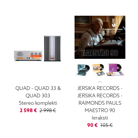
QUAD
-
QUAD 33 &
JERSIKA RECORDS
-
QUAD 303
JERSIKA RECORDS -
Stereo komplekti
RAIMONDS PAULS
2 598
€
2 998
€
MAESTRO 90
Ieraksti
90
€
105
€