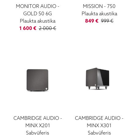
MONITOR AUDIO
-
MISSION
-
750
GOLD 50 6G
Plaukta akustika
Plaukta akustika
849
€
999
€
1 600
€
2 000
€
CAMBRIDGE AUDIO
-
CAMBRIDGE AUDIO
-
MINX X201
MINX X301
Sabvūferis
Sabvūferis