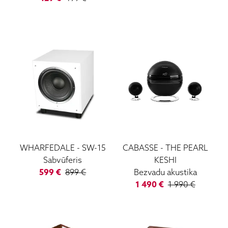
WHARFEDALE
-
SW-15
CABASSE
-
THE PEARL
Sabvūferis
KESHI
599
€
899
€
Bezvadu akustika
1 490
€
1 990
€