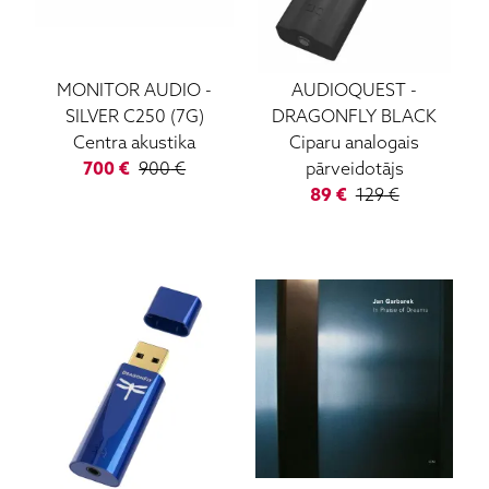
MONITOR AUDIO
-
AUDIOQUEST
-
SILVER C250 (7G)
DRAGONFLY BLACK
Centra akustika
Ciparu analogais
700
€
900
€
pārveidotājs
89
€
129
€