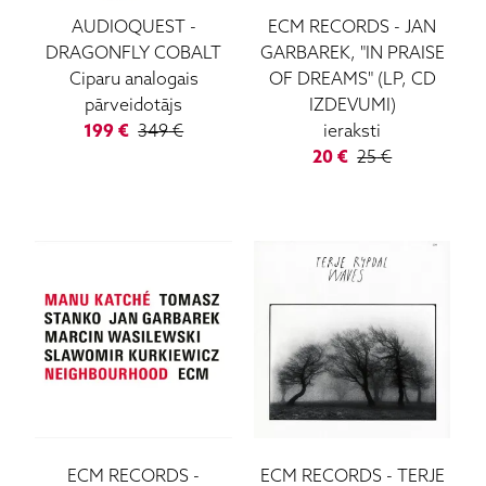
AUDIOQUEST
-
ECM RECORDS
-
JAN
DRAGONFLY COBALT
GARBAREK, "IN PRAISE
Ciparu analogais
OF DREAMS" (LP, CD
pārveidotājs
IZDEVUMI)
199
€
349
€
ieraksti
20
€
25
€
ECM RECORDS
-
ECM RECORDS
-
TERJE