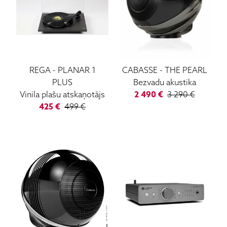
REGA
-
PLANAR 1
CABASSE
-
THE PEARL
PLUS
Bezvadu akustika
Vinila plašu atskaņotājs
2 490
€
3 290
€
425
€
499
€