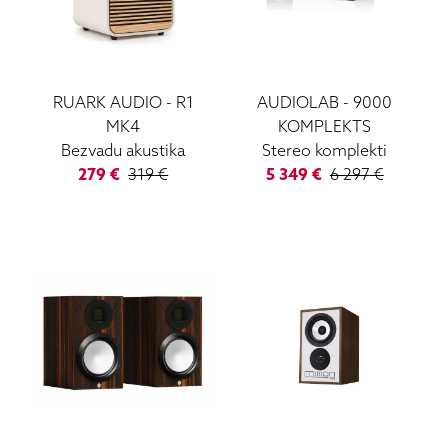
RUARK AUDIO
-
R1
AUDIOLAB
-
9000
MK4
KOMPLEKTS
Bezvadu akustika
Stereo komplekti
279
€
319
€
5 349
€
6 297
€