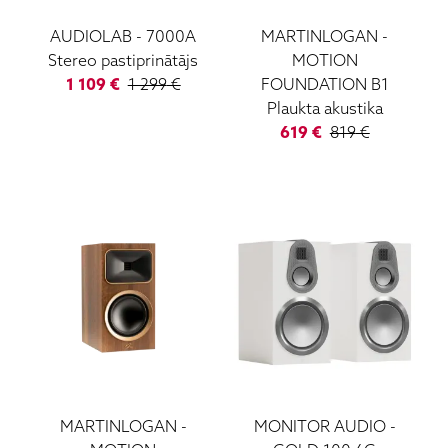
AUDIOLAB
-
7000A
MARTINLOGAN
-
Stereo pastiprinātājs
MOTION
1 109
€
1 299
€
FOUNDATION B1
Plaukta akustika
619
€
819
€
MARTINLOGAN
-
MONITOR AUDIO
-