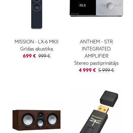
MISSION
-
LX-6 MKII
ANTHEM
-
STR
Grīdas akustika
INTEGRATED
699
€
999
€
AMPLIFIER
Stereo pastiprinātājs
4 999
€
5 999
€