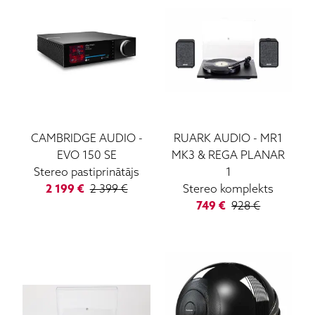
CAMBRIDGE AUDIO
-
RUARK AUDIO
-
MR1
EVO 150 SE
MK3 & REGA PLANAR
Stereo pastiprinātājs
1
2 199
€
2 399
€
Stereo komplekts
749
€
928
€