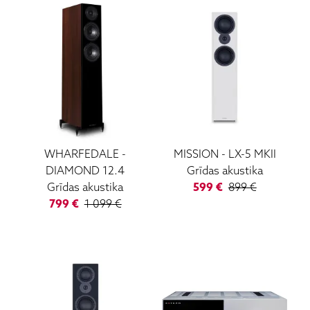
WHARFEDALE
-
MISSION
-
LX-5 MKII
DIAMOND 12.4
Grīdas akustika
Grīdas akustika
599
€
899
€
799
€
1 099
€