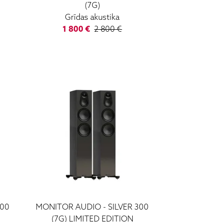
(7G)
Grīdas akustika
1 800
€
2 800
€
100
MONITOR AUDIO
-
SILVER 300
(7G) LIMITED EDITION