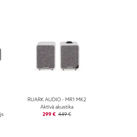
RUARK AUDIO
-
MR1 MK2
Aktīvā akustika
js
299
€
449
€