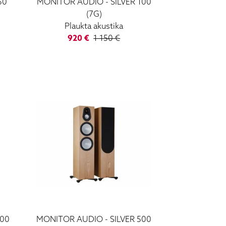
50
MONITOR AUDIO
-
SILVER 100
(7G)
Plaukta akustika
920
€
1 150
€
300
MONITOR AUDIO
-
SILVER 500