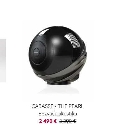
CABASSE
-
THE PEARL
Bezvadu akustika
2 490
€
3 290
€