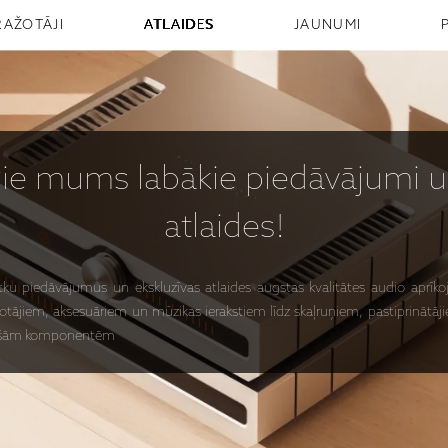
RAŽOTĀJI
ATLAIDES
JAUNUMI
Pie mums
labākie piedāvājumi
u
atlaides!
ētku piedāvājumus un ekskluzīvas atlaides augstas kvalitātes audio apr
otājiem, aksesuāriem un mūzikas ierakstiem līdz skaļruņiem, pastiprinātā
anošām komponentēm