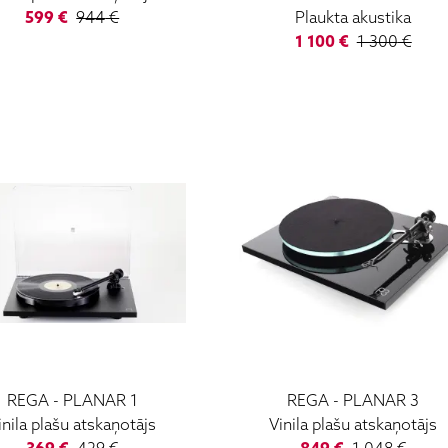
599
€
944
€
Plaukta akustika
1 100
€
1 300
€
REGA
-
PLANAR 1
REGA
-
PLANAR 3
inila plašu atskaņotājs
Vinila plašu atskaņotājs