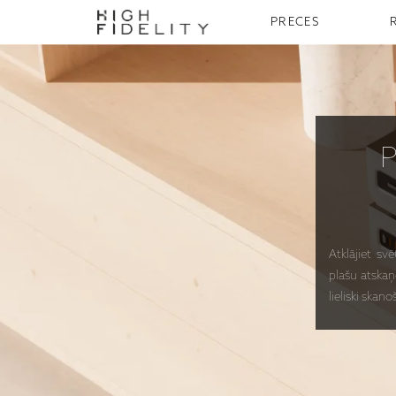
PRECES
Atklājiet sv
plašu atskaņ
lieliski sk