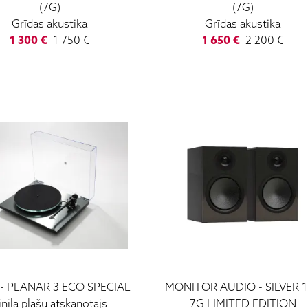
(7G)
(7G)
Grīdas akustika
Grīdas akustika
1 300
€
1 750
€
1 650
€
2 200
€
-
PLANAR 3 ECO SPECIAL
MONITOR AUDIO
-
SILVER 
inila plašu atskaņotājs
7G LIMITED EDITION