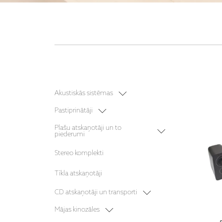
Akustiskās sistēmas
Plaukta akustika
Pastiprinātāji
Grīdas akustika
Stereo pastiprinātāji
Plašu atskaņotāji un to
piederumi
Bezvadu akustika
Stereo resīveri
Vinila plašu atskaņotāji
Aktīvā akustika
Stereo komplekti
Vinila plašu atskaņotāju galviņas
Centra akustika
Tīkla atskaņotāji
Sienas akustika
CD atskaņotāji un transporti
Sabvūferi
Mājas kinozāles komplekti
CD transporti
Mājas kinozāles
Iebūvējamā akustika