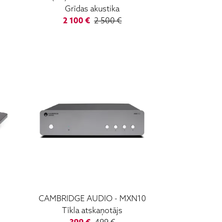
Grīdas akustika
2 100
€
2 500
€
CAMBRIDGE AUDIO
-
MXN10
Tīkla atskaņotājs