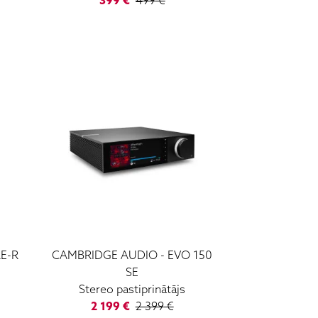
399
€
499
€
RE-R
CAMBRIDGE AUDIO
-
EVO 150
SE
Stereo pastiprinātājs
2 199
€
2 399
€