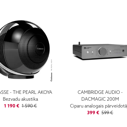
ASSE
-
THE PEARL AKOYA
CAMBRIDGE AUDIO
-
Bezvadu akustika
DACMAGIC 200M
1 190
€
1 590
€
Ciparu analogais pārveidotā
399
€
599
€