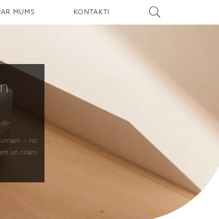
PAR MUMS
KONTAKTI
n
īkojumam – no
jiem un citām