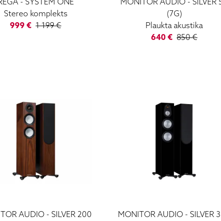
REGA
-
SYSTEM ONE
MONITOR AUDIO
-
SILVER 
Stereo komplekts
(7G)
999
€
1 199
€
Plaukta akustika
640
€
850
€
TOR AUDIO
-
SILVER 200
MONITOR AUDIO
-
SILVER 