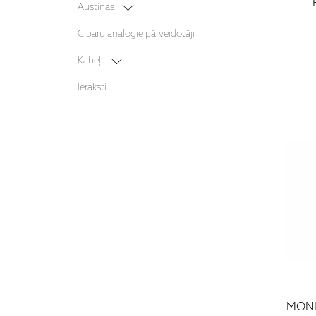
Projektori
Austiņas
Āra akustika
Mājas kinozāles sistēmas
Bezvadu austiņas
Ciparu analogie pārveidotāji
Austiņu pastiprinātāji
Kabeļi
Barošanas kabeļi
Ieraksti
Starpbloku kabeļi
MONI