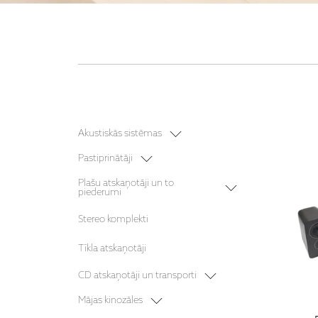
Akustiskās sistēmas
Plaukta akustika
Pastiprinātāji
Grīdas akustika
Stereo pastiprinātāji
Plašu atskaņotāji un to
piederumi
Bezvadu akustika
Stereo resīveri
Vinila plašu atskaņotāji
Aktīvā akustika
Stereo komplekti
Vinila plašu atskaņotāju galviņas
Centra akustika
Tīkla atskaņotāji
Sienas akustika
CD atskaņotāji un transporti
Sabvūferi
Mājas kinozāles komplekti
CD transporti
Mājas kinozāles
Iebūvējamā akustika