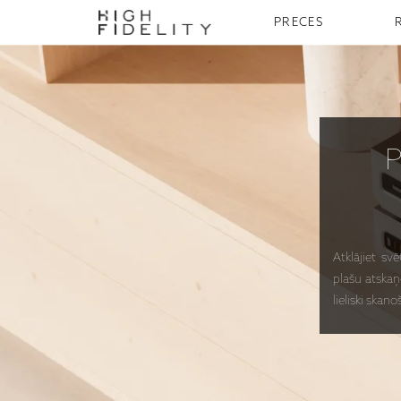
PRECES
Atklājiet sv
plašu atskaņ
lieliski sk