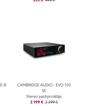
399
€
499
€
RE-R
CAMBRIDGE AUDIO
-
EVO 150
SE
Stereo pastiprinātājs
2 199
€
2 399
€