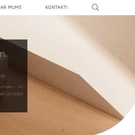
PAR MUMS
KONTAKTI
n
īkojumam – no
jiem un citām