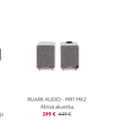
RUARK AUDIO
-
MR1 MK2
Aktīvā akustika
js
299
€
449
€