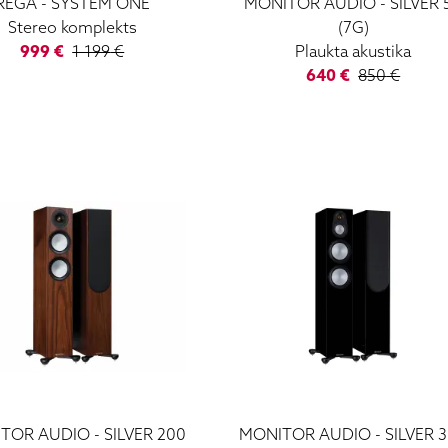
REGA
-
SYSTEM ONE
MONITOR AUDIO
-
SILVER 
Stereo komplekts
(7G)
999
€
1 199
€
Plaukta akustika
640
€
850
€
TOR AUDIO
-
SILVER 200
MONITOR AUDIO
-
SILVER 