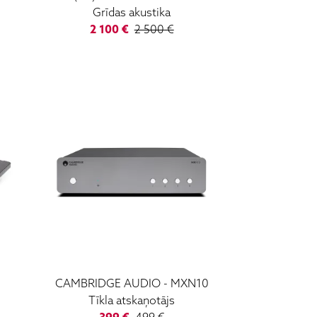
Grīdas akustika
2 100
€
2 500
€
CAMBRIDGE AUDIO
-
MXN10
Tīkla atskaņotājs