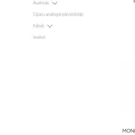
Projektori
Austiņas
Āra akustika
Mājas kinozāles sistēmas
Bezvadu austiņas
Ciparu analogie pārveidotāji
Austiņu pastiprinātāji
Kabeļi
Barošanas kabeļi
Ieraksti
Starpbloku kabeļi
MONI