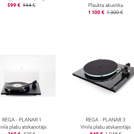
599
€
944
€
Plaukta akustika
1 100
€
1 300
€
REGA
-
PLANAR 1
REGA
-
PLANAR 3
inila plašu atskaņotājs
Vinila plašu atskaņotājs