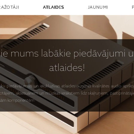
RAŽOTĀJI
ATLAIDES
JAUNUMI
Pie mums
labākie piedāvājumi
u
atlaides!
ētku piedāvājumus un ekskluzīvas atlaides augstas kvalitātes audio apr
otājiem, aksesuāriem un mūzikas ierakstiem līdz skaļruņiem, pastiprinātā
anošām komponentēm