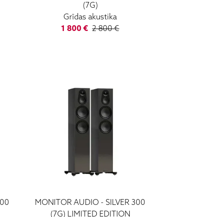
(7G)
Grīdas akustika
1 800
€
2 800
€
100
MONITOR AUDIO
-
SILVER 300
(7G) LIMITED EDITION