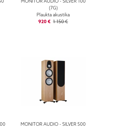
50
MONITOR AUDIO
-
SILVER 100
(7G)
Plaukta akustika
920
€
1 150
€
300
MONITOR AUDIO
-
SILVER 500