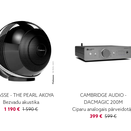
ASSE
-
THE PEARL AKOYA
CAMBRIDGE AUDIO
-
Bezvadu akustika
DACMAGIC 200M
1 190
€
1 590
€
Ciparu analogais pārveidotā
399
€
599
€