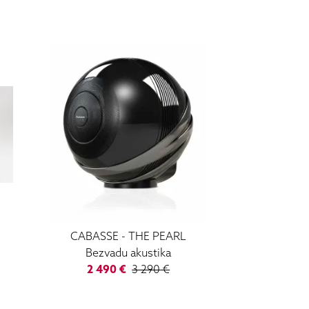
CABASSE
-
THE PEARL
Bezvadu akustika
2 490
€
3 290
€