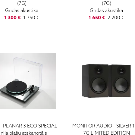
(7G)
(7G)
Grīdas akustika
Grīdas akustika
1 300
€
1 750
€
1 650
€
2 200
€
-
PLANAR 3 ECO SPECIAL
MONITOR AUDIO
-
SILVER 
inila plašu atskaņotājs
7G LIMITED EDITION