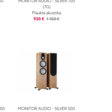
50
MONITOR AUDIO
-
SILVER 100
(7G)
Plaukta akustika
920
€
1 150
€
300
MONITOR AUDIO
-
SILVER 500