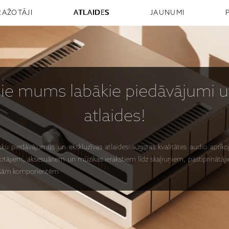
RAŽOTĀJI
ATLAIDES
JAUNUMI
Pie mums
labākie piedāvājumi
u
atlaides!
ētku piedāvājumus un ekskluzīvas atlaides augstas kvalitātes audio apr
otājiem, aksesuāriem un mūzikas ierakstiem līdz skaļruņiem, pastiprinātā
anošām komponentēm