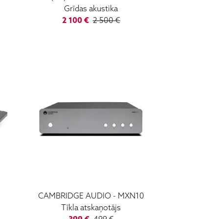
Grīdas akustika
2 100
€
2 500
€
CAMBRIDGE AUDIO
-
MXN10
Tīkla atskaņotājs