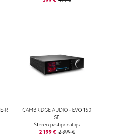
399
€
499
€
RE-R
CAMBRIDGE AUDIO
-
EVO 150
SE
Stereo pastiprinātājs
2 199
€
2 399
€