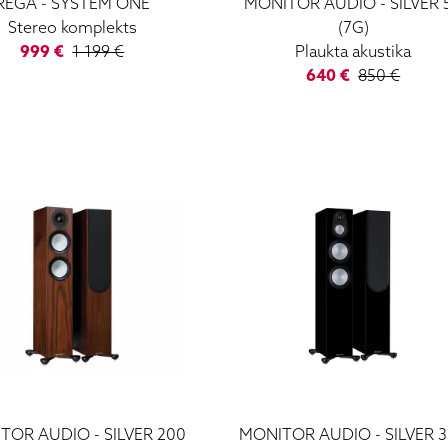
REGA
-
SYSTEM ONE
MONITOR AUDIO
-
SILVER 
Stereo komplekts
(7G)
999
€
1 199
€
Plaukta akustika
640
€
850
€
TOR AUDIO
-
SILVER 200
MONITOR AUDIO
-
SILVER 