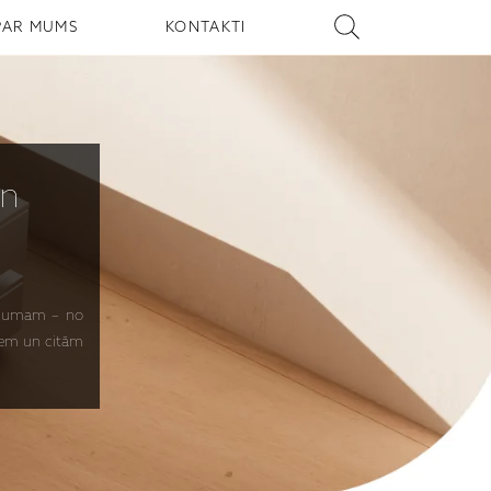
PAR MUMS
KONTAKTI
n
īkojumam – no
jiem un citām