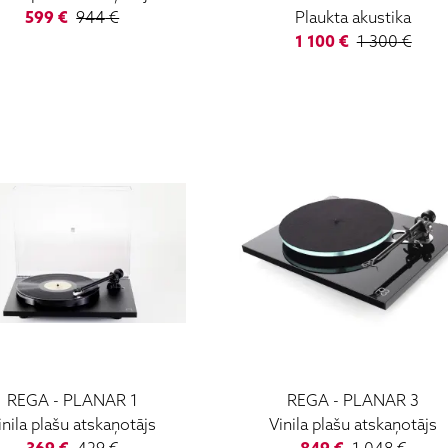
599
€
944
€
Plaukta akustika
1 100
€
1 300
€
REGA
-
PLANAR 1
REGA
-
PLANAR 3
inila plašu atskaņotājs
Vinila plašu atskaņotājs