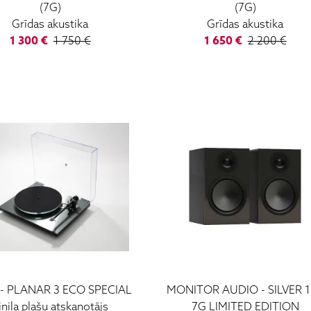
(7G)
(7G)
Grīdas akustika
Grīdas akustika
1 300
€
1 750
€
1 650
€
2 200
€
-
PLANAR 3 ECO SPECIAL
MONITOR AUDIO
-
SILVER 
inila plašu atskaņotājs
7G LIMITED EDITION