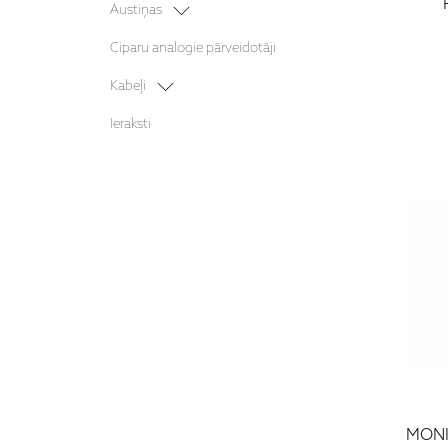
Projektori
Austiņas
Āra akustika
Mājas kinozāles sistēmas
Bezvadu austiņas
Ciparu analogie pārveidotāji
Austiņu pastiprinātāji
Kabeļi
Barošanas kabeļi
Ieraksti
Starpbloku kabeļi
MONI