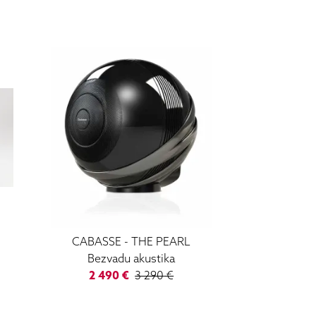
CABASSE
-
THE PEARL
Bezvadu akustika
2 490
€
3 290
€