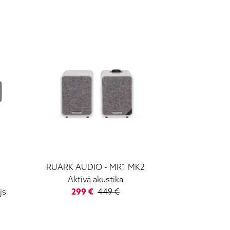
RUARK AUDIO
-
MR1 MK2
Aktīvā akustika
js
299
€
449
€