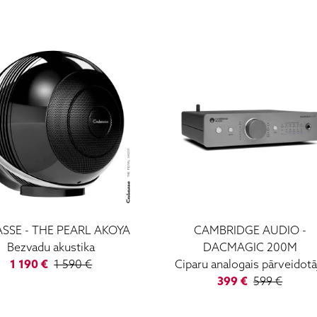
ASSE
-
THE PEARL AKOYA
CAMBRIDGE AUDIO
-
Bezvadu akustika
DACMAGIC 200M
1 190
€
1 590
€
Ciparu analogais pārveidotā
399
€
599
€