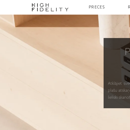
PRECES
Atklājiet sv
plašu atskaņ
lieliski sk