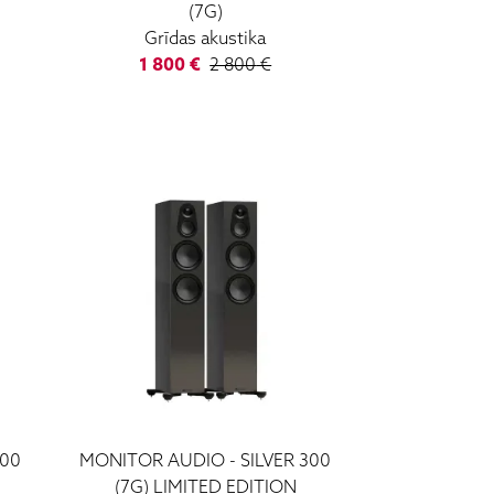
(7G)
Grīdas akustika
1 800
€
2 800
€
100
MONITOR AUDIO
-
SILVER 300
(7G) LIMITED EDITION