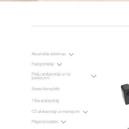
Akustiskās sistēmas
Plaukta akustika
Pastiprinātāji
Grīdas akustika
Stereo pastiprinātāji
Plašu atskaņotāji un to
piederumi
Bezvadu akustika
Stereo resīveri
Vinila plašu atskaņotāji
Aktīvā akustika
Stereo komplekti
Vinila plašu atskaņotāju galviņas
Centra akustika
Tīkla atskaņotāji
Sienas akustika
CD atskaņotāji un transporti
Sabvūferi
Mājas kinozāles komplekti
CD transporti
Mājas kinozāles
Iebūvējamā akustika